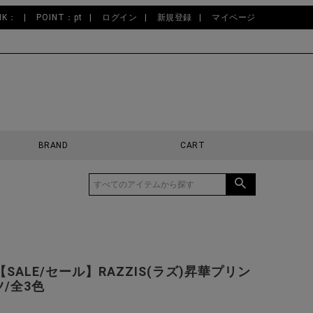
NK：
POINT：pt
ログイン
新規登録
マイページ
BRAND
CART
SALE/セール】RAZZIS(ラズ)昇華プリン
/全3色