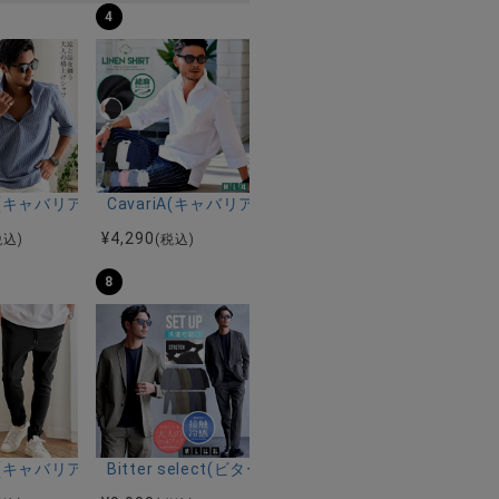
4
ルマンハーフスリーブニット/全12色
ツ加工イージーロングパンツ/全5色
riA(キャバリア)パナマ織り7分袖カプリシャツ/全9色
CavariA(キャバリア)コットンリネンホリゾンタル
¥
4,290
税込)
(税込)
8
ーストレッチバンドカラー半袖シャツ＆イージーパンツ/全2色
ク半袖Tシャツ/全4色
riA(キャバリア)ストレッチジョッパーパンツ/全4色
Bitter select(ビターセレクト)接触冷感スー