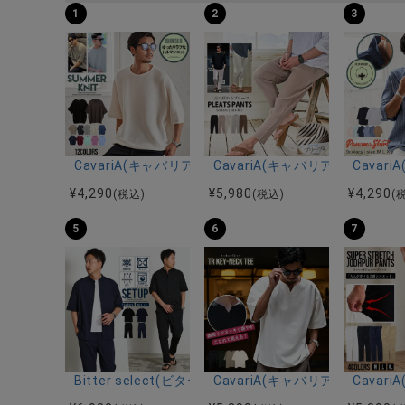
1
2
3
CavariA(キャバリア)12Gミラノリブクルーネックド
CavariA(キャバリア)プリー
Cava
¥
4,290
¥
5,980
¥
4,290
(税込)
(税込)
(
5
6
7
Bitter select(ビターセレクト)接触冷感スーパ
CavariA(キャバリア)キーネッ
Cava