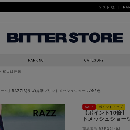
ゲスト 様
RA
RANKING
CATEGORY
・祝日は休業
検索
セール】RAZZIS(ラズ)昇華プリントメッシュショーツ/全3色
SALE
ポイントアップ
【ポイント10倍】【
トメッシュショーツ
商品番号
RZPG21-03