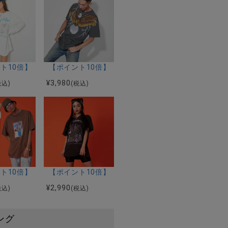
DRUNK TEE/全2色
ル】RAZZIS(ラズ)Rロゴ刺繍モヘアタッチカーディガン/全1色
ト10倍】【SALE/セール】RAZZIS(ラズ)バードロゴプリントクル
【ポイント10倍】【SALE/セール】RAZZIS(ラズ)EAGL
¥
3,980
税込)
(税込)
)イーグルフォトロゴプリントクルーネック半袖Tシャツ/全3色
AZZIS(ラズ)GOOD TRIP TEE/全2色
ト10倍】【SALE/セール】RAZZIS(ラズ)スマイルバスケットボ
【ポイント10倍】【SALE/セール】RAZZIS(ラ
¥
2,990
税込)
(税込)
ング