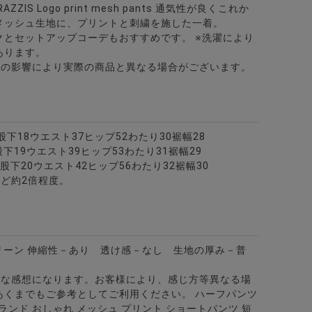
IS Logo print mesh pants 通気性が良くこれか
メッシュ生地に、プリントと刺繍を施した一着。
クとセットアップコーデもおすすめです。 ※洗濯により
あります。
どの影響により実際の商品と異なる場合がございます。
8股下18ウエスト37ヒップ52わたり30裾幅28
9股下19ウエスト39ヒップ53わたり31裾幅29
30股下20ウエスト42ヒップ56わたり32裾幅30
ど約2倍程度。
リーン
伸縮性－あり 透け感－なし 生地の厚み－普
的な感想になります。お客様により、感じ方等異なる場
あくまでもご参考としてご利用ください。
ハーフパンツ
 ブランド おしゃれ メッシュ プリント ショートパンツ 短