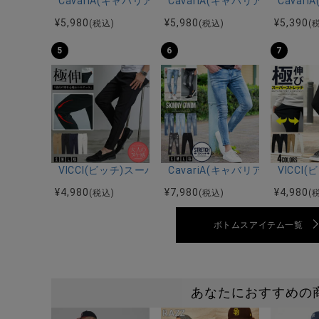
CavariA(キャバリア)プリーツ加工イージーロングパン
CavariA(キャバリア)接触冷
Cava
¥
5,980
¥
5,980
¥
5,390
(税込)
(税込)
(
5
6
7
VICCI(ビッチ)スーパーストレッチスリムテーパードア
CavariA(キャバリア)スト
VICC
¥
4,980
¥
7,980
¥
4,980
(税込)
(税込)
(
ボトムスアイテム一覧
あなたにおすすめの