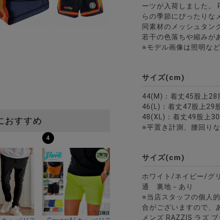
ーツが入荷しました。 RAZZ
らの季節にぴったりな
同素材のメッシュタン
若干の色落ちや縮みが
※モデル画像は照明な
サイズ(cm)
44(M)：着丈45股上2
46(L)：着丈47股上2
48(XL)：着丈49股上
におすすめ
※平置き計測、腰回りな
4
サイズ(cm)
ホワイト/ネイビー/グ
通 裏地－あり
※当店スタッフの個人
合がございますので、
メンズ RAZZIS ラズ