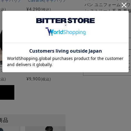
ツ/全5色
感5ポケットストレッチデニムパンツ/全2色
riA(キャバリア)ストレッチジョッパーパンツ/全4色
CavariA(キャバリア)ストレッチポリダンボールショ
パン ユニフォーム ホワ
¥
4,290
税込)
(税込)
ン ストリート系 夏 夏
贈り物 ギフト
8
入荷お知らせボタン
商品が入荷した際に
商品の入荷やご注文
ンクルパンツ/全4色
レッチスキニーアンクルデニムパンツ/全5色
I(ビッチ)スーパーストレッチスキニーパンツ/全4色
CavariA(キャバリア)ストレッチナイロンテーパード
¥
9,900
税込)
(税込)
商品