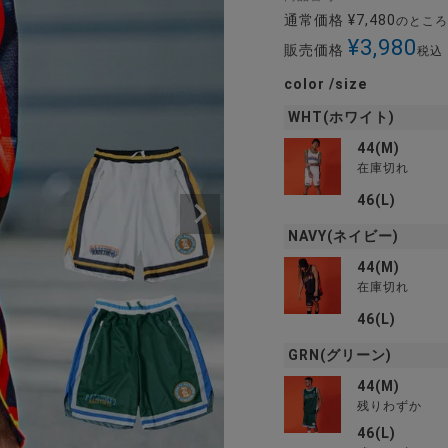
通常価格
¥
7,480
のところ
¥
3,980
販売価格
税込
color
size
WHT(ホワイト)
44(M)
在庫切れ
46(L)
NAVY(ネイビー)
44(M)
在庫切れ
46(L)
GRN(グリーン)
44(M)
残りわずか
46(L)