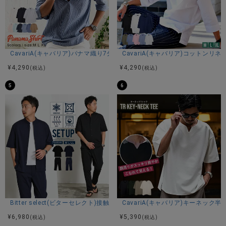
CavariA(キャバリア)パナマ織り7分袖カプリシャツ/全9色
CavariA(キャバリア)コットン
¥
4,290
¥
4,290
(税込)
(税込)
5
6
Bitter select(ビターセレクト)接触冷感スーパーストレッチバンドカラ
CavariA(キャバリア)キーネック半
¥
6,980
¥
5,390
(税込)
(税込)