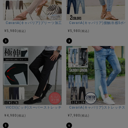
商品説明
CavariA(キャバリア)プリーツ加工イージーロングパンツ/全5色
CavariA(キャバリア)接触冷感5
BITTER STORE(ビターストア)にBitter select【ビターセレ
¥
5,980
¥
5,980
(税込)
(税込)
クト】USED LIKEレギュラーフィットイージーパンツが入荷し
3
4
ました。
ヴィンテージ感漂う風合いと色落ち加工が特徴のイージーパ
ンツ。
ユーズドデニムのような重厚な見た目ながら、生地は薄く軽
量で、快適な穿き心地を実現しました。
綿100％素材を使用し、しなやかなハリ感があるため、長く愛
用できるのも魅力です。
ウエストは全周ゴム仕様に加えて、ドローコード付きでサイ
ズ調整が可能。
リラックス感のある穿き心地ながら、脚のラインにきれいに
フィットするテーパードシルエットで、カジュアルながらも
洗練された印象を演出します。
VICCI(ビッチ)スーパーストレッチスリムテーパードアンクルパンツ/全4色
CavariA(キャバリア)ストレッチ
さらに、サイドとヒップ部分にはポケットを配置しており、
¥
4,980
¥
7,980
(税込)
(税込)
外出時の利便性も◎
また、ストリート、カジュアル、きれいめ、古着系など、ど
5
6