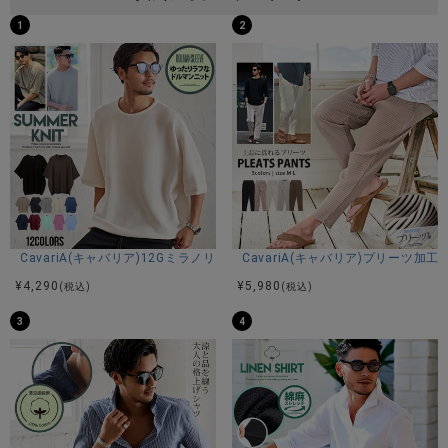
1
2
CavariA(キャバリア)12Gミラノリブクルーネックドルマンハーフスリーブ
CavariA(キャバリア)プリーツ加
¥
4,290
¥
5,980
(税込)
(税込)
3
4