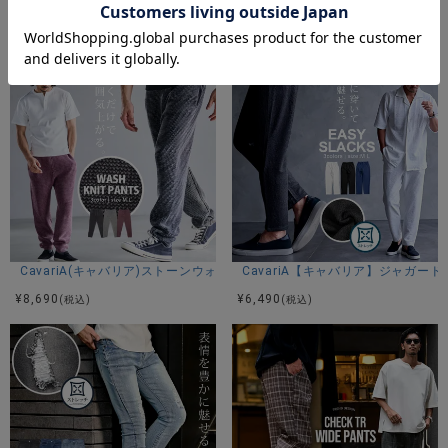
Bitter select(ビターセレクト)ワイドストレートダブルニーパッチデニム
Bitter select【ビターセレ
¥
5,390
¥
6,490
(税込)
(税込)
アイテムガイド
伸縮性-なし 透け感-普通 生地の厚み-普通 裏地-なし
※当店スタッフの個人的な感想になります。お客様により、感
じ方等異なる場合がございますので、あくまでもご参考とし
てご利用ください。
CavariA(キャバリア)ストーンウォッシュニットロングパンツ/全3色
CavariA【キャバリア】ジャガー
¥
8,690
¥
6,490
(税込)
(税込)