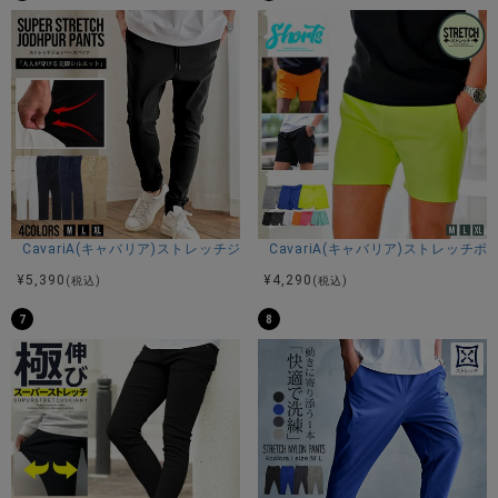
んなスタイルにも馴染む万能なデザイン。
ユニセックス仕様なので、メンズ・レディース問わず着用で
き、カップルコーデやペアルックもおすすめです。
さらに、別売りの同素材トップスも展開しており、セットア
ップでの着用も可能。
色の組み合わせ次第で、ヴィンテージライクな雰囲気から、
きれいめなコーディネートまで幅広く楽しめます。
オンでもオフでも活躍する万能パンツを、ぜひお試しくださ
い。
※モデル画像は照明などの影響により実際の商品と異なる場合
CavariA(キャバリア)ストレッチジョッパーパンツ/全4色
CavariA(キャバリア)ストレッチ
がございます。
¥
5,390
¥
4,290
(税込)
(税込)
7
8
サイズ(cm)
42(S)：着丈93股上32股下67ウエスト33(最大＋5cm程度)ヒ
ップ55わたり(もも幅)34膝幅20裾幅16
44(M)：着丈96股上33股下68ウエスト37(最大＋5cm程度)ヒ
ップ56わたり(もも幅)35膝幅21裾幅17