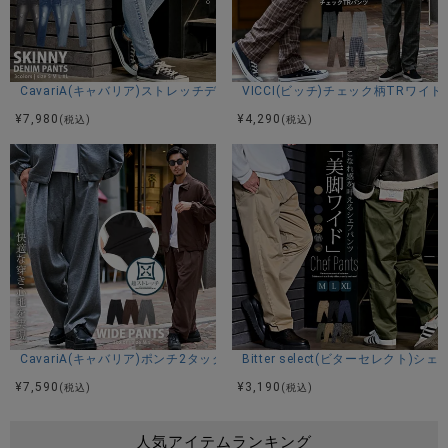
CavariA(キャバリア)ストレッチデニムダメージリペアデニムパンツ/全3色
VICCI(ビッチ)チェック柄TRワイド
¥
7,980
¥
4,290
(税込)
(税込)
CavariA(キャバリア)ポンチ2タックワイドパンツ/全3色
Bitter select(ビターセレクト)シ
¥
7,590
¥
3,190
(税込)
(税込)
人気アイテムランキング