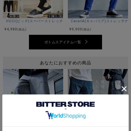
46(L)：着丈99股上34股下70ウエスト39(最大＋5cm程度)ヒ
ップ58わたり(もも幅)37膝幅22裾幅18
※平置き計測、腰回りなどは約2倍程度。
VICCI(ビッチ)スーパーストレッチスキニーパンツ/全4色
CavariA(キャバリア)ストレッチ
¥
4,980
¥
9,900
(税込)
(税込)
素材
ボトムスアイテム一覧
綿100%
あなたにおすすめの商品
モデル
Youssef：身長182cm Lサイズ着用
カラー展開
ブラウン/ダークグレー/グレー/ライトグレー