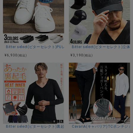
Bitter select(ビターセレクト)PUレザーローカットスニーカー/全3色
Bitter select(ビターセレク
¥
6,930
¥
3,190
(税込)
(税込)
Bitter select(ビターセレクト)裏起毛ストレッチVネック長袖/全5色
CavariA(キャバリア)TCポンチジ