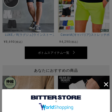
LUXE／R(ラグジュ)ラインストーンショーツ/全3色
CavariA(キャバリア)ストレッチ
¥
8,690
¥
4,290
(税込)
(税込)
ボトムスアイテム一覧
あなたにおすすめの商品