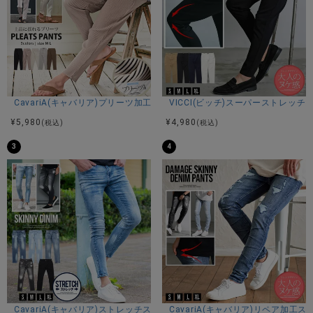
サイズ(cm)
M：着丈96股上27股下70ウエスト37ヒップ51わたり(もも
幅)28膝幅21裾幅16
L：着丈100股上28股下72ウエスト40ヒップ54わたり(もも
幅)31膝幅22裾幅17
CavariA(キャバリア)プリーツ加工イージーロングパンツ/全5色
VICCI(ビッチ)スーパーストレッ
XL：着丈101股上29股下72ウエスト42ヒップ56わたり(もも
幅)32膝幅23裾幅18
¥
5,980
¥
4,980
(税込)
(税込)
※平置き計測、腰周りなどは約二倍程度。
3
4
素材
レーヨン74% ナイロン23% ポリウレタン3%
モデル
TAIRA：身長180cm 体重67kg Mサイズ着用
CavariA(キャバリア)ストレッチスキニーアンクルデニムパンツ/全5色
CavariA(キャバリア)リペア加