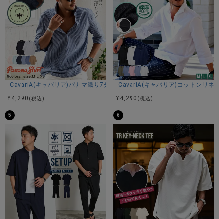
CavariA(キャバリア)パナマ織り7分袖カプリシャツ/全9色
CavariA(キャバリア)コットン
¥
4,290
¥
4,290
(税込)
(税込)
5
6