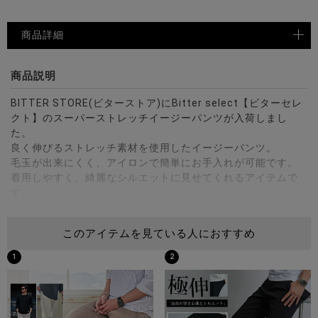
商品詳細
商品説明
BITTER STORE(ビターストア)にBitter select【ビターセレ
クト】のスーパーストレッチイージーパンツが入荷しまし
た。
良く伸びるストレッチ素材を使用したイージーパンツ。
毛玉が出来にくく、アイロンで簡単にお手入れが可能です。
着用しやすく、綺麗なシルエットに見せてくれるアイテムで
す。
触り心地が良く、ウエストは紐で調整ができるゴム仕様.。
伸縮性があるので動きやすく街ではもちろんのことルームウ
このアイテムを見ている人におすすめ
ェアとしてもオススメです。
1
2
※モデル画像は照明などの影響により実際の商品と異なる場合
がございます。