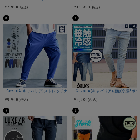
180cm 75kg Lサイズ着用
¥
7,980
¥
11,880
(税込)
(税込)
174cm 60kg Mサイズ着用
5
6
カラー展開
グレー/ブラック/ベージュ/カーキ/ネイビー
アイテムガイド
伸縮性-あり 透け感-なし 生地の厚み-普通 裏地-なし
CavariA(キャバリア)ストレッチナイロンテーパードパンツ/全4色
CavariA(キャバリア)接触冷感5
※当店スタッフの個人的な感想になります。お客様により、感
じ方等異なる場合がございますので、あくまでもご参考とし
¥
9,900
¥
5,980
(税込)
(税込)
てご利用ください。
7
8