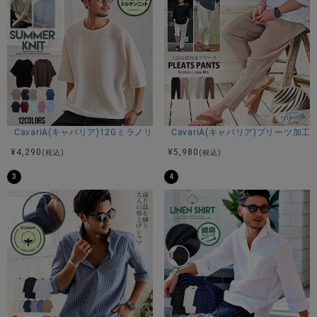
CavariA(キャバリア)12Gミラノリブクルーネックドルマンハーフスリーブ
CavariA(キャバリア)プリーツ加
¥
4,290
¥
5,980
(税込)
(税込)
3
4