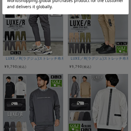
アイテムガイド
伸縮性-あり 透け感-なし 生地の厚み-普通 裏地-なし
※当店スタッフの個人的な感想になります。お客様により、感
じ方等異なる場合がございますので、あくまでもご参考とし
てご利用ください。
LUXE／R(ラグジュ)ストレッチ布帛パンツ/全4色
LUXE／R(ラグジュ)ストレッチ布
¥
9,790
¥
9,790
(税込)
(税込)