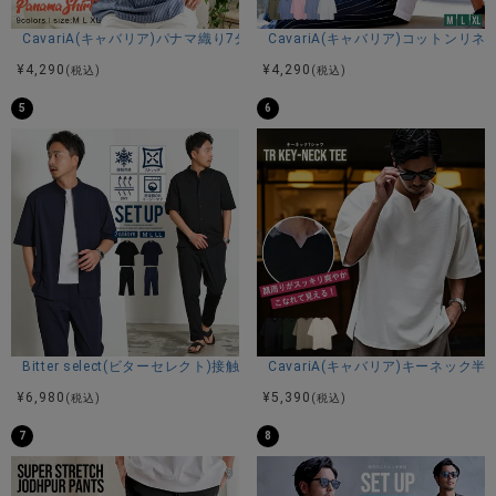
CavariA(キャバリア)パナマ織り7分袖カプリシャツ/全9色
CavariA(キャバリア)コットン
¥
4,290
¥
4,290
(税込)
(税込)
5
6
Bitter select(ビターセレクト)接触冷感スーパーストレッチバンドカラ
CavariA(キャバリア)キーネック半
¥
6,980
¥
5,390
(税込)
(税込)
7
8