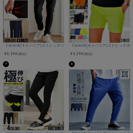
【LUXE/R ラグジュ】
SPORTS STYLE(スポーツスタイル)とURBAN STYLE(アーバ
ンスタイル)をミックスさせ、ボディラインを美しく強調する
フィッティングを表現。
ラフで動きやすく機能性にも優れたアイテムに『ラグジュア
リー』をプラスすることで活動的でありながら、リッチで洗
練された大人のこなれ感を演出。
そんな大人のスポーツ＆ラグジュアリーなスタイルを提案す
CavariA(キャバリア)ストレッチジョッパーパンツ/全4色
CavariA(キャバリア)ストレッチ
るブランドです。
¥
5,390
¥
4,290
(税込)
(税込)
※モデル画像は照明などの影響により実際の商品と異なる場合
7
8
がございます。
サイズ(cm)
44(M)：着丈95股上29股下67ウエスト38(最大＋4cm程度)ヒ
ップ48わたり(もも幅)26膝幅17裾幅11
46(L)：着丈97股上30股下67ウエスト42(最大＋4cm程度)ヒ
ップ50わたり(もも幅)27膝幅18裾幅12
48(XL)：着丈98股上30股下68ウエスト43(最大＋4cm程度)