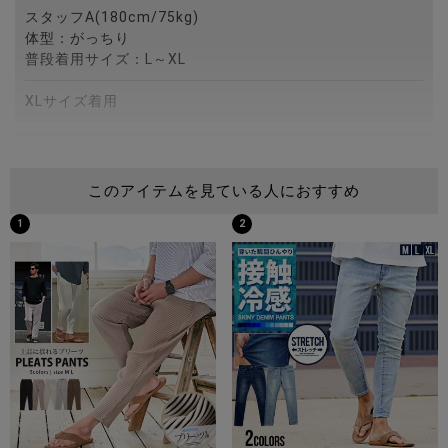
スタッフA(180cm/75kg)
体型：がっちり
普段着用サイズ：L～XL
XLサイズ着用
スタッフB(172cm/75kg)
体型：がっちり
このアイテムを見ている人におすすめ
普段着用サイズ：M～L
1
2
Lサイズ着用
スタッフC(173cm/60kg)
体型：細身
普段着用サイズ：M
Mサイズ着用
商品説明