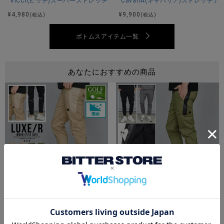
VICCI(ビッチ)スーパーストレッチスキニーパンツ/全4色
CavariA(キャバリア)ストレッチ
ヒップ51わたり(もも幅)29膝幅19裾幅12
¥
4,980
¥
9,900
(税込)
(税込)
※平置き計測、腰周りなどは約二倍程度。
ボトムスアイテム一覧
素材
あなたにおすすめの商品
本体：綿52% ナイロン46% ポリウレタン2%
別布：ポリエステル100%
モデル
RYO：身長180cm Lサイズ着用
カラー展開
LUXE／R(ラグジュ)ストレッチ布帛パンツ/全4色
LUXE／R(ラグジュ)ストレッチ布帛
¥
10,890
¥
9,790
(税込)
(税込)
ベージュ カーキ チャコール ブラック