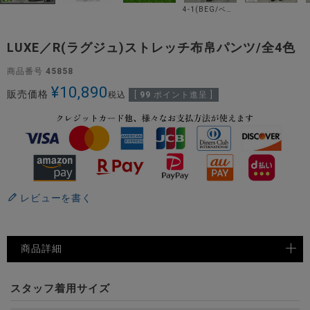
4-1(BEG/ベージュ)
LUXE／R(ラグジュ)ストレッチ布帛パンツ/全4色
商品番号
45858
¥
10,890
販売価格
税込
[
99
ポイント進呈 ]
レビューを書く
商品詳細
スタッフ着用サイズ