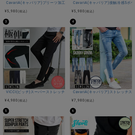
CavariA(キャバリア)プリーツ加工イージーロングパンツ/全5色
CavariA(キャバリア)接触冷感5
BITTER STORE(ビターストア)にLUXE/R【ラグジュ】ストレ
¥
5,980
¥
5,980
(税込)
(税込)
ッチ布帛パンツが入荷しました。
3
4
伸縮性のある布帛素材を使用したテーパードシルエットのイ
ージーパンツ。
フロント、バックにロゴプリントを施し、両サイドに同色の
メッシュ素材とファスナーポケット、さらに止水ポケットを
配置。
ナイロンと綿を織り交ぜた生地なので、通気性もよく撥水機
能も兼ね備えた1着。
サイズはMからXLまで3サイズなので、タイトめな着用もゆっ
たりめの着用もお好みでお選びいただけます。
ウエストはゴムにドローコードを通したイージー仕様でサイ
ズ調整可能。
裾ジップやベルトループも完備しているのでゴルフウェアに
VICCI(ビッチ)スーパーストレッチスリムテーパードアンクルパンツ/全4色
CavariA(キャバリア)ストレッチ
もオススメ。
¥
4,980
¥
7,980
(税込)
(税込)
デザイン性と機能性を兼ね備えた大人の休日スタイルにぴっ
たりのアイテムです。
5
6
同素材のトレーナーやパーカーと合わせてセットアップでの
着用もできます。