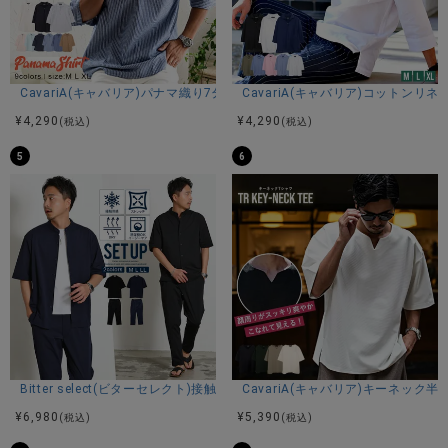
CavariA(キャバリア)パナマ織り7分袖カプリシャツ/全9色
CavariA(キャバリア)コットン
¥
4,290
¥
4,290
(税込)
(税込)
5
6
Bitter select(ビターセレクト)接触冷感スーパーストレッチバンドカラ
CavariA(キャバリア)キーネック半
¥
6,980
¥
5,390
(税込)
(税込)