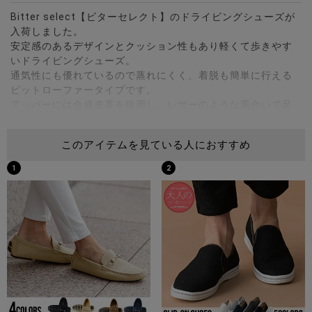
Bitter select【ビターセレクト】のドライビングシューズが
入荷しました。
安定感のあるデザインとクッション性もあり軽くて歩きやす
いドライビングシューズ。
通気性にも優れているので蒸れにくく、着脱も簡単に行える
ビットローファータイプです。
アッパーには合成皮革を使用し、レザーのような風合いで足
にもなじみやすい柔らかな質感が魅力。
シンプルなデザインなのでコーディネートを問わず様々なシ
このアイテムを見ている人におすすめ
ーンで活躍する便利なアイテムです。 ※モデル画像は照明な
どの影響により実際の商品と異なる場合がございます。
1
2
サイズ(cm)
44(27.0-27.5cm)：高さ9ソール高さ2.5全長30幅(最短6.5/最
長9.5)
※参考サイズ44の外寸を計測しています。
素材