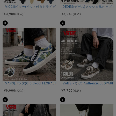
VICCI(ビッチ)ビット付きドライビングシューズ/全4色
DEDES(デデス)メッシュ風カップ
アッパー：合成皮革
ソール：合成底
¥
3,980
¥
5,940
(税込)
(税込)
3
4
カラー展開
ホワイト/キャメル/ダークブラウン/ブラック
VANS(バンズ)Old Skool FLORAL NAVY/全1色
VANS(バンズ)Authentic LEOPARD 
¥
9,900
¥
7,700
(税込)
(税込)
5
6