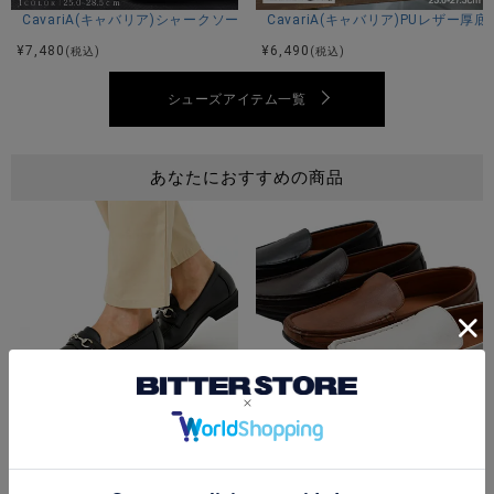
CavariA(キャバリア)シャークソールブラックコンビネーションモカシンシ
CavariA(キャバリア)PUレザー厚
¥
7,480
¥
6,490
(税込)
(税込)
シューズアイテム一覧
あなたにおすすめの商品
Bitter select(ビターセレクト)ビット付きデザインローファー/全4色
Bitter select(ビターセレクト
¥
5,390
¥
5,390
(税込)
(税込)