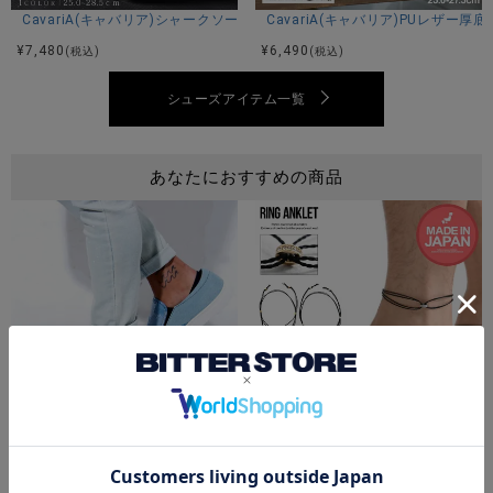
CavariA(キャバリア)シャークソールブラックコンビネーションモカシンシ
CavariA(キャバリア)PUレザー厚
¥
7,480
¥
6,490
(税込)
(税込)
シューズアイテム一覧
あなたにおすすめの商品
Bitter select(ビターセレクト)切替スリッポンスニーカー/全2色
Bitter select(ビターセレクト)
¥
6,490
¥
1,980
(税込)
(税込)