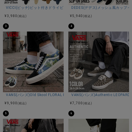
VICCI(ビッチ)ビット付きドライビングシューズ/全4色
DEDES(デデス)メッシュ風カップ
サイズ(cm)
¥
3,980
¥
5,940
(税込)
(税込)
S(25.0-25.5cm)：高さ21ソール高さ6全長28幅(最短6/最長
3
4
10)
M(26.0-26.5cm)：高さ21ソール高さ6全長29幅(最短6/最長
11)
L(27.0-27.5cm)：高さ22ソール高さ6全長30幅(最短6/最長
11)
素材
アッパー：合成皮革
ソール：合成底
VANS(バンズ)Old Skool FLORAL NAVY/全1色
VANS(バンズ)Authentic LEOPARD 
¥
9,900
¥
7,700
(税込)
(税込)
5
6
カラー展開
ブラック/パイソン