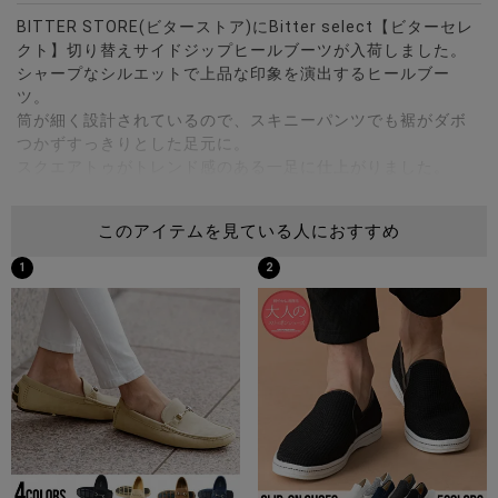
BITTER STORE(ビターストア)にBitter select【ビターセレ
クト】切り替えサイドジップヒールブーツが入荷しました。
シャープなシルエットで上品な印象を演出するヒールブー
ツ。
筒が細く設計されているので、スキニーパンツでも裾がダボ
つかずすっきりとした足元に。
スクエアトゥがトレンド感のある一足に仕上がりました。
上質なPUレザーを採用しお手入れしやすく、耐久性にも優れ
ているのでデイリーユースにも最適。
このアイテムを見ている人におすすめ
6cmヒールで高い美脚効果を発揮しながら、ストームがあり
安定した履き心地も魅力です。
1
2
サイドジップ付きで着脱もスムーズに行えます。
カラーは定番のブラック、個性的でおしゃれなパイソンの2色
展開。
カジュアルからフォーマルまで幅広いコーディネートに活躍
するアイテムです。
※モデル画像は照明などの影響により実際の商品と異なる場合
がございます。