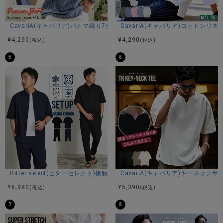
CavariA(キャバリア)パナマ織り7分袖カプリシャツ/全9色
CavariA(キャバリア)コットン
¥
4,290
¥
4,290
(税込)
(税込)
5
6
Bitter select(ビターセレクト)接触冷感スーパーストレッチバンドカラ
CavariA(キャバリア)キーネック半
¥
6,980
¥
5,390
(税込)
(税込)
7
8