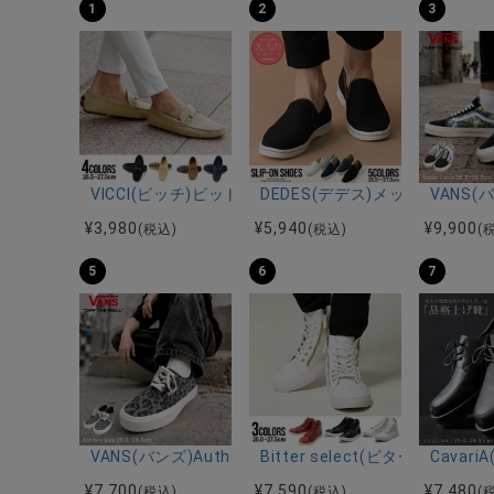
1
2
3
VICCI(ビッチ)ビット付きドライビングシューズ/全4色
DEDES(デデス)メッシュ風カ
VANS(バ
¥
3,980
¥
5,940
¥
9,900
(税込)
(税込)
(
5
6
7
VANS(バンズ)Authentic LEOPARD BLACK/PEWTER/
Bitter select(ビター
Cava
¥
7,700
¥
7,590
¥
7,480
(税込)
(税込)
(