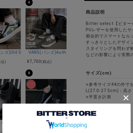
4
商品説明
Bitter select
PUレザーを使用した
都会的でスマートなル
すっきりとしたデザイ
スタイリングを問わず
ップインソールスリッポンシューズ/全5色
ンズ)Old Skool FLORAL NAVY/全1色
VANS(バンズ)Authentic LEOPARD Black/Incense
などの影響により実際
¥
7,700
税込)
(税込)
サイズ(cm)
8
※参考サイズ44の外寸
L(27.0-27.5cm)：
※平置き計測
素材
全1色
セレクト)ジップデザインフェイクレザーハイカットスニーカー/全3色
riA(キャバリア)シャークソールブラックコンビネーションモカシンシュ
DEDES(デデス)編みこみ柄スリッポンスニーカー/全
アッパー：合成皮革
¥
6,490
税込)
(税込)
ソール：合成底