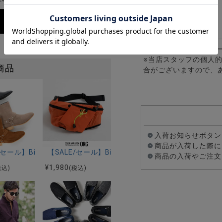
カラー展開
ブラック/キャメル/ダ
※当店スタッフの個人
商品
合がございますので、
入荷お知らせボタン
elect(ビターセレクト)クレイジーパターンスニーカー/全3色
商品が入荷した際に
ト)ボリューミーエアソールローカットスニーカー/全3色
/セール】Bitter select(ビターセレクト)サイドジップリングブーツ
【SALE/セール】Bitter select(ビターセレクト
商品の入荷やご注文
¥
1,980
税込)
(税込)