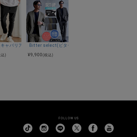
ーストレッチバンドカラー半袖シャツ＆イージーパンツ/全2色
ク半袖Tシャツ/全4色
riA(キャバリア)ストレッチジョッパーパンツ/全4色
Bitter select(ビターセレクト)接触冷感スー
¥
9,900
税込)
(税込)
FOLLOW US