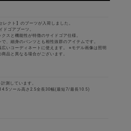
【ビターセレクト】のブーツが入荷しました。
サイドゴアブーツ。
ックスと機能性が特徴のサイドゴア仕様。
ンで、細身のパンツとも相性抜群のアイテムです。
幅広いコーディネートに使えます。 ※モデル画像は照明
/全1色
の商品と異なる場合がございます。
を計測しています。
高さ14.5ソール高さ2.5全長30幅(最短7/最長10.5)
ーズ/全1色
2色