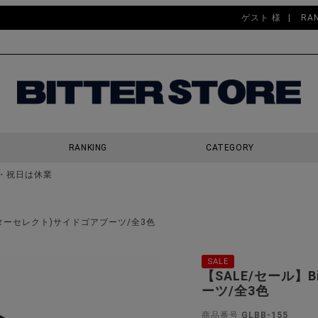
ゲスト 様
RA
RANKING
CATEGORY
・祝日は休業
検索
ct(ビターセレクト)サイドゴアブーツ/全3色
SALE
【SALE/セール】B
ーツ/全3色
商品番号
GLBB-155