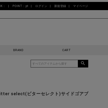
NK：
POINT：pt
ログイン
新規登録
マイページ
BRAND
CART
itter select(ビターセレクト)サイドゴアブ