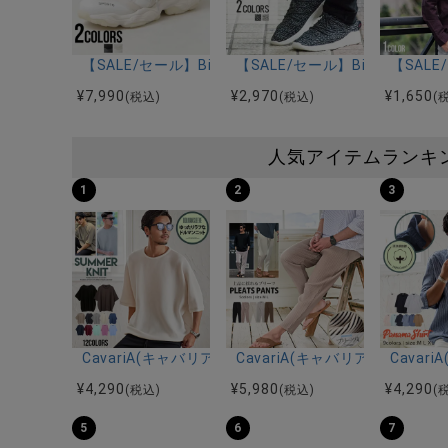
【SALE/セール】Bitter select(ビターセレクト
【SALE/セール】Bitter s
【SAL
¥
7,990
¥
2,970
¥
1,650
(税込)
(税込)
(
人気アイテムランキ
1
2
3
CavariA(キャバリア)12Gミラノリブクルーネックド
CavariA(キャバリア)プリー
Cava
¥
4,290
¥
5,980
¥
4,290
(税込)
(税込)
(
5
6
7