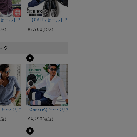
)ボリューミーソールレースアップスニーカー/全2色
elect(ビターセレクト)デザインニットスニーカー/全2色
E/セール】Bitter select(ビターセレクト)ホリゾンタルカラーオ
【SALE/セール】Bitter select(ビターセレクト
¥
3,960
税込)
(税込)
ング
4
ルマンハーフスリーブニット/全12色
ツ加工イージーロングパンツ/全5色
riA(キャバリア)パナマ織り7分袖カプリシャツ/全9色
CavariA(キャバリア)コットンリネンホリゾンタル
¥
4,290
税込)
(税込)
8