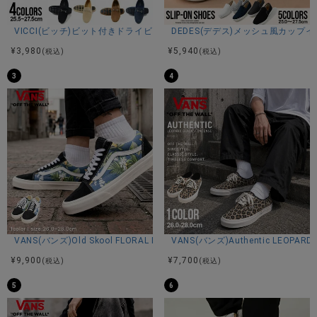
44(27.0-27.5cm)：高さ11ソール高さ4全長32.5幅(最短8/最
長11)
VICCI(ビッチ)ビット付きドライビングシューズ/全4色
DEDES(デデス)メッシュ風カップ
※平置き計測。
¥
3,980
¥
5,940
(税込)
(税込)
3
4
素材
アッパー：合成皮革
ソール：合成底
カラー展開
ホワイト/ブラック/ブラック×ホワイト
VANS(バンズ)Old Skool FLORAL NAVY/全1色
VANS(バンズ)Authentic LEOPARD 
¥
9,900
¥
7,700
(税込)
(税込)
5
6