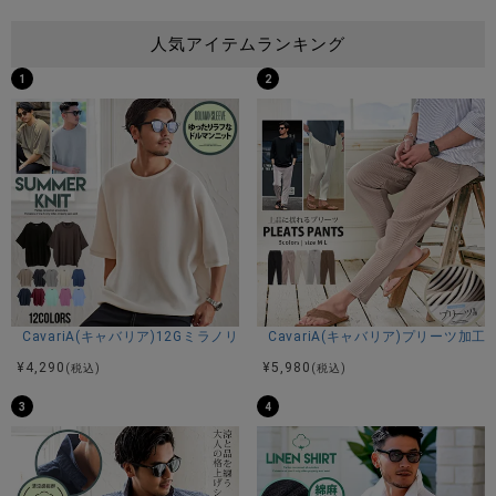
人気アイテムランキング
1
2
CavariA(キャバリア)12Gミラノリブクルーネックドルマンハーフスリーブ
CavariA(キャバリア)プリーツ加
¥
4,290
¥
5,980
(税込)
(税込)
3
4