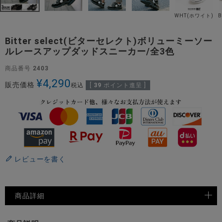
WHT(ホワイト)
Bitter select(ビターセレクト)ボリューミーソー
ルレースアップダッドスニーカー/全3色
商品番号
2403
¥
4,290
販売価格
税込
[
39
ポイント進呈 ]
レビューを書く
商品詳細