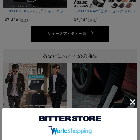
CavariA(キャバリア)シャークソールブラックコンビネーションモカシンシ
Bitter select(ビターセレクト
¥
7,480
¥
5,940
(税込)
(税込)
シューズアイテム一覧
あなたにおすすめの商品
Bitter select(ビターセレクト)エアリーダンボールセットアップ/全3色
¥
9,900
(税込)