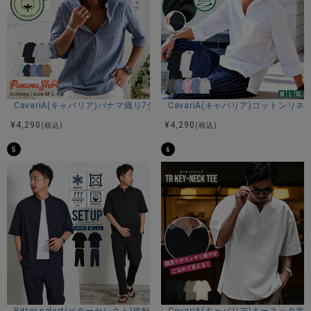
CavariA(キャバリア)パナマ織り7分袖カプリシャツ/全9色
CavariA(キャバリア)コットン
¥
4,290
¥
4,290
(税込)
(税込)
5
6