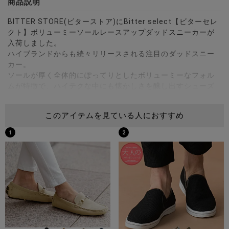
商品説明
BITTER STORE(ビターストア)にBitter select【ビターセレ
クト】ボリューミーソールレースアップダッドスニーカーが
入荷しました。
ハイブランドからも続々リリースされる注目のダッドスニー
カー。
ソールが厚く全体的にぽってりとしたボリューミーなフォル
ムが特徴で、ハイテクな中にも懐かしさを醸し出すシューズ
です。
厚底仕様で身長も4cmアップ♪
このアイテムを見ている人におすすめ
幅広いスタイルに使えるので、今っぽくコーデをまとめるな
らぜひおさえてほしい1足です。
1
2
※モデル画像は照明などの影響により実際の商品と異なる場合
がございます。
サイズ(cm)
※参考サイズ44の外寸を計測しています。