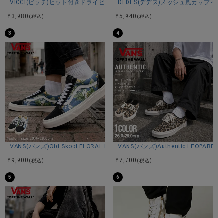
VICCI(ビッチ)ビット付きドライビングシューズ/全4色
DEDES(デデス)メッシュ風カップ
甲材:牛革
¥
3,980
¥
5,940
(税込)
(税込)
底材:コム底
3
4
カラー展開
キャメル/ブラック
VANS(バンズ)Old Skool FLORAL NAVY/全1色
VANS(バンズ)Authentic LEOPARD 
¥
9,900
¥
7,700
(税込)
(税込)
5
6