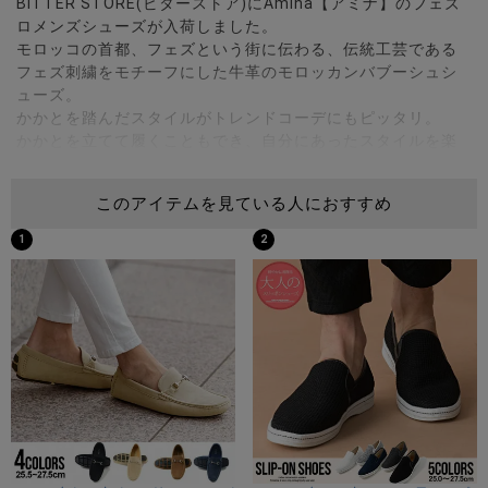
BITTER STORE(ビターストア)にAmina【アミナ】のフェズ
ロメンズシューズが入荷しました。
モロッコの首都、フェズという街に伝わる、伝統工芸である
フェズ刺繍をモチーフにした牛革のモロッカンバブーシュシ
ューズ。
かかとを踏んだスタイルがトレンドコーデにもピッタリ。
かかとを立てて履くこともでき、自分にあったスタイルを楽
しめます。
このアイテムを見ている人におすすめ
※職人による手作りとなりますので、生地の取り方により1点1
点柄の出方,配置,形や色に多少の誤差が生じる場合がございま
1
2
す。
※モデル画像は照明などの影響により実際の商品と異なる場合
がございます。
サイズ(cm)
M 27.5cm
素材