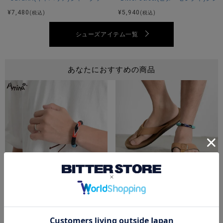
¥
7,480
¥
5,940
(税込)
(税込)
シューズアイテム一覧
あなたにおすすめの商品
Amina(アミナ)アフリルブレス/全3色
Amina(アミナ)アフリルアンクレッ
¥
1,320
¥
1,540
(税込)
(税込)