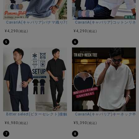
CavariA(キャバリア)パナマ織り7分袖カプリシャツ/全9色
CavariA(キャバリア)コットン
¥
4,290
¥
4,290
(税込)
(税込)
5
6
Bitter select(ビターセレクト)接触冷感スーパーストレッチバンドカラ
CavariA(キャバリア)キーネック半
¥
6,980
¥
5,390
(税込)
(税込)
7
8