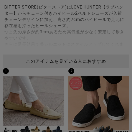
BITTER STORE(ビターストア)にLOVE HUNTER【ラブハン
ター】からチェーン付きハイヒール2ベルトシューズが入荷！
チェーンデザインに加え、高さ約7cmのハイヒールで足元に
存在感を持ったヒールシューズ。
つま先の厚さが約3cmあるため高低差が少なく安定して歩き
やすいです。
さらに足長効果で美シルエットにスタイルアップしてくれま
す。
チェーンデザインは取り外し可能なのでシンプルなルックス
このアイテムを見ている人におすすめ
にも変化可能。
アッパーは柔らかかく足当たりのいいPUスムースを採用。
1
2
韓国系・ストリート系・地雷系・サブカル系・V系まで幅広く
合わせられます。
※モデル画像は照明などの影響により実際の商品と異なる場合
がございます。
サイズ(cm)