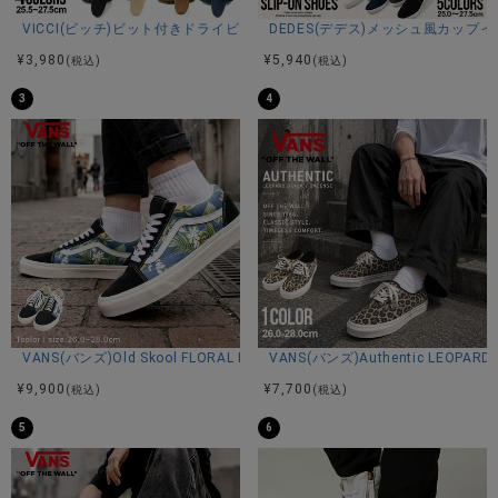
※参考サイズ45の外寸を計測しています。
VICCI(ビッチ)ビット付きドライビングシューズ/全4色
DEDES(デデス)メッシュ風カップ
45(27.5cm)：高さ17ソール高さ8全長28幅(最短6.5/最長10)
¥
3,980
¥
5,940
(税込)
(税込)
3
4
素材
アッパー：合成皮革
ソール：合成素材
カラー展開
ブラック/ホワイト
ブラック
VANS(バンズ)Old Skool FLORAL NAVY/全1色
VANS(バンズ)Authentic LEOPARD 
¥
9,900
¥
7,700
(税込)
(税込)
5
6