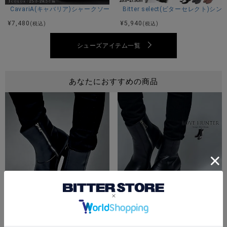
CavariA(キャバリア)シャークソールブラックコンビネーションモカシンシ
Bitter select(ビターセレクト
¥
7,480
¥
5,940
(税込)
(税込)
シューズアイテム一覧
あなたにおすすめの商品
LOVE HUNTER(ラブハンター)
¥
10,890
(税込)
LOVE HUNTER(ラブハンター)サイドジップブーツ/全1色