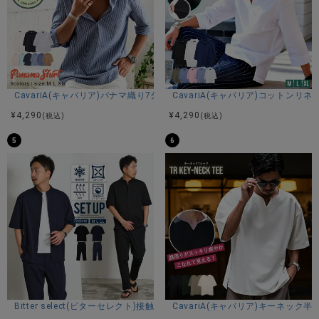
CavariA(キャバリア)パナマ織り7分袖カプリシャツ/全9色
CavariA(キャバリア)コットン
¥
4,290
¥
4,290
(税込)
(税込)
5
6
Bitter select(ビターセレクト)接触冷感スーパーストレッチバンドカラ
CavariA(キャバリア)キーネック半