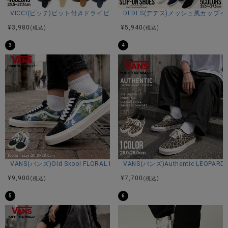
※平置き計測
VICCI(ビッチ)ビット付きドライビングシューズ/全4色
DEDES(デデス)メッシュ風カップ
¥
3,980
¥
5,940
(税込)
(税込)
3
4
素材
アッパー：合成皮革
ソール：合成底
カラー
ブラック/ブラウン/ホワイト
VANS(バンズ)Old Skool FLORAL NAVY/全1色
VANS(バンズ)Authentic LEOPARD 
¥
9,900
¥
7,700
(税込)
(税込)
5
6