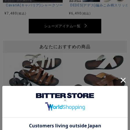
CavariA(キャバリア)シャークソールブラックコンビネーションモカシンシ
DEDES(デデス)編みこみ柄スリッ
¥
7,480
¥
6,490
(税込)
(税込)
シューズアイテム一覧
あなたにおすすめの商品
Bitter select(ビターセレクト)グラディエーターデザインサンダル/全3色
Bitter select(ビターセレクト
¥
4,620
¥
4,620
(税込)
(税込)