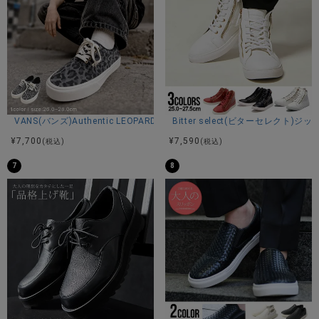
VANS(バンズ)Authentic LEOPARD BLACK/PEWTER/全1色
Bitter select(ビターセレク
¥
7,700
¥
7,590
(税込)
(税込)
7
8