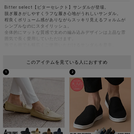
Bitter select【ビターセレクト】サンダルが登場。
脱ぎ履きがしやすくラフな履き心地がうれしいサンダル。
程良くボリューム感がありながらスッキリ見えるフォルムが
シンプルなのにスタイリッシュ。
全体的にマットな質感で太めの編み込みデザインは上品な雰
囲気で長く愛用していただけます。
海でも街でも幅広くご使用いただけるサンダルを是非。
※モデル画像は照明などの影響により実際の商品と異なる場合
このアイテムを見ている人におすすめ
がございます。
1
2
サイズ(cm)
M(25.0-25.5cm)：ソール高さ1.2全長27.5幅(最短7.5/最長
10.5)
L(26.0-26.5cm)：ソール高さ1.2全長28.5幅(最短7.5/最長
10.5)
LL(27.0-27.5cm)：ソール高さ1.2全長29.5幅(最短8/最長11)