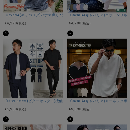
CavariA(キャバリア)パナマ織り7分袖カプリシャツ/全9色
CavariA(キャバリア)コットン
¥
4,290
¥
4,290
(税込)
(税込)
5
6
Bitter select(ビターセレクト)接触冷感スーパーストレッチバンドカラ
CavariA(キャバリア)キーネック半
¥
6,980
¥
5,390
(税込)
(税込)
7
8