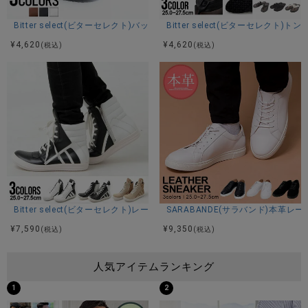
Bitter select(ビターセレクト)バックルクロスレザーサンダル/全3色
Bitter select(ビターセレクト)
¥
4,620
¥
4,620
(税込)
(税込)
Bitter select(ビターセレクト)レースアップハイカットスニーカー/全3色
SARABANDE(サラバンド)本革レ
¥
7,590
¥
9,350
(税込)
(税込)
人気アイテムランキング
1
2