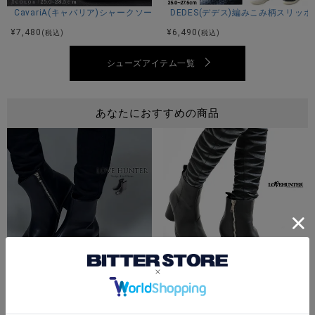
CavariA(キャバリア)シャークソールブラックコンビネーションモカシンシ
DEDES(デデス)編みこみ柄スリッ
¥
7,480
¥
6,490
(税込)
(税込)
シューズアイテム一覧
あなたにおすすめの商品
LOVE HUNTER(ラブハンター)タビブーツ/全1色
LOVE HUNTER(ラブハンター)
¥
10,890
¥
10,890
(税込)
(税込)