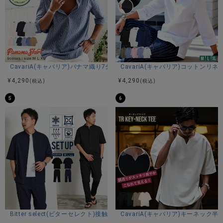
CavariA(キャバリア)パナマ織り7分袖カプリシャツ/全9色
CavariA(キャバリア)コットン
¥
4,290
¥
4,290
(税込)
(税込)
5
6
Bitter select(ビターセレクト)接触冷感スーパーストレッチバンドカラ
CavariA(キャバリア)キーネック半