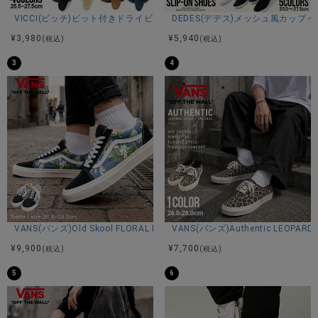
※平置き計測。
VICCI(ビッチ)ビット付きドライビングシューズ/全4色
DEDES(デデス)メッシュ風カップ
¥
3,980
¥
5,940
(税込)
(税込)
素材
3
4
アッパー：合成皮革
ソール：合成底
カラー展開
ブラック
VANS(バンズ)Old Skool FLORAL NAVY/全1色
VANS(バンズ)Authentic LEOPARD 
¥
9,900
¥
7,700
(税込)
(税込)
5
6