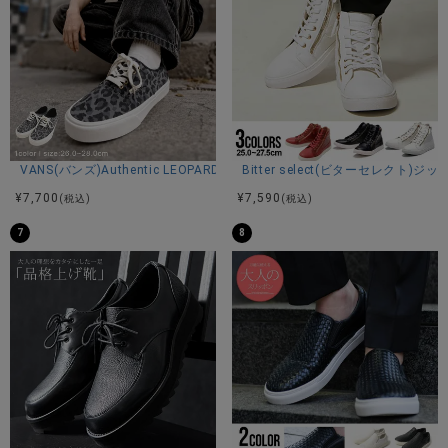
VANS(バンズ)Authentic LEOPARD BLACK/PEWTER/全1色
Bitter select(ビターセレク
¥
7,700
¥
7,590
(税込)
(税込)
7
8