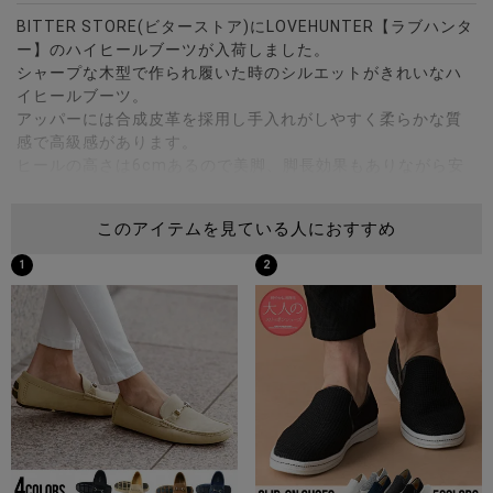
BITTER STORE(ビターストア)にLOVEHUNTER【ラブハンタ
ー】のハイヒールブーツが入荷しました。
シャープな木型で作られ履いた時のシルエットがきれいなハ
イヒールブーツ。
アッパーには合成皮革を採用し手入れがしやすく柔らかな質
感で高級感があります。
ヒールの高さは6cmあるので美脚、脚長効果もありながら安
定したデザインで歩きやすいのも魅力です。
両サイドにジップを入れることで楽に着脱ができ、デザイン
このアイテムを見ている人におすすめ
性だけでなく実用性にも優れた一足。
ベーシックなデザインで合わせやすくカジュアルからフォー
1
2
マルまで幅広いコーディネートに使えるアイテムです。 ※モ
デル画像は照明などの影響により実際の商品と異なる場合が
ございます。
サイズ(cm)
※参考サイズ44の外寸を計測しています。
44(27.0-27.5cm)：高さ21ソール高さ6全長30幅(最短6.5/最
長9.5)