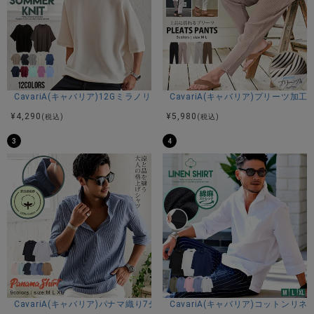
CavariA(キャバリア)12Gミラノリブクルーネックドルマンハーフスリーブ
CavariA(キャバリア)プリーツ加
¥
4,290
¥
5,980
(税込)
(税込)
3
4
CavariA(キャバリア)パナマ織り7分袖カプリシャツ/全9色
CavariA(キャバリア)コットン