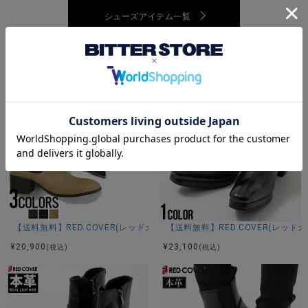
シューズアイテム一覧
あなたにおすすめの商品
【送料無料】RED COVER(レッドカバー)本革サイドゴアヒールアップブー
【送料無料】RED COVER(レッ
¥
20,900
¥
23,100
(税込)
(税込)