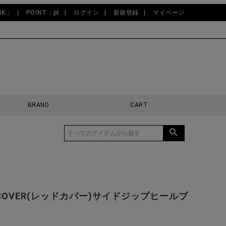
NK：
POINT：pt
ログイン
新規登録
マイページ
BRAND
CART
COVER(レッドカバー)サイドジップヒールブ