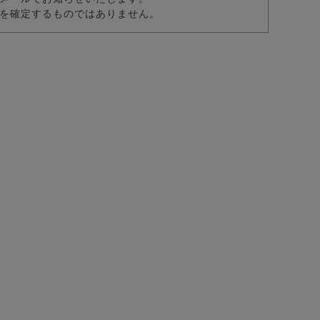
を確定するものではありません。
/全2色
ドゴアヒールアップブーツ/全3色