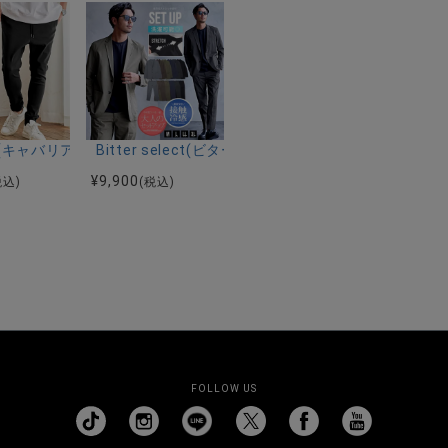
ーストレッチバンドカラー半袖シャツ＆イージーパンツ/全2色
ク半袖Tシャツ/全4色
riA(キャバリア)ストレッチジョッパーパンツ/全4色
Bitter select(ビターセレクト)接触冷感スー
¥
9,900
税込)
(税込)
FOLLOW US