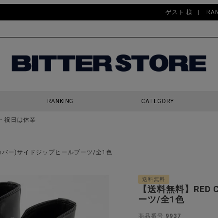
ゲスト 様
RA
RANKING
CATEGORY
・祝日は休業
検索
ドカバー)サイドジップヒールブーツ/全1色
送料無料
【送料無料】RED 
ーツ/全1色
商品番号
9937