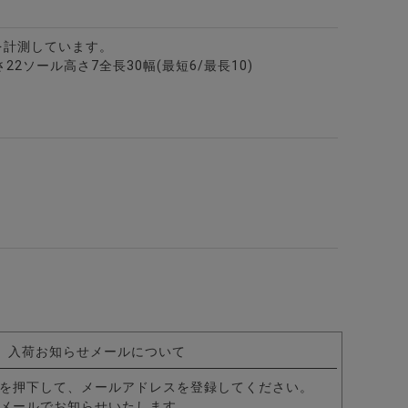
を計測しています。
)：高さ22ソール高さ7全長30幅(最短6/最長10)
/全1色
入荷お知らせメールについて
ーズ/全1色
2色
を押下して、メールアドレスを登録してください。
メールでお知らせいたします。