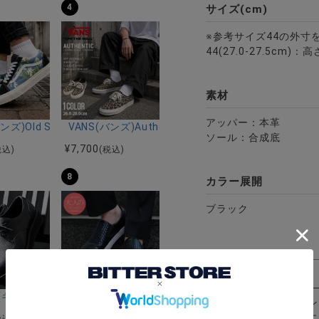
4
サイズ(cm)
※参考サイズ44の外寸
44(27.0-27.5cm
素材
アッパー：本革
ップインソールスリッポンシューズ/全5色
ンズ)Old Skool FLORAL NAVY/全1色
VANS(バンズ)Authentic LEOPARD Black/Incense
ソール：合成底
¥
7,700
税込)
(税込)
8
カラー展開
ブラック
全1色
セレクト)ジップデザインフェイクレザーハイカットスニーカー/全3色
riA(キャバリア)シャークソールブラックコンビネーションモカシンシュ
DEDES(デデス)編みこみ柄スリッポンスニーカー/全
入荷お知らせボタン
商品が入荷した際に
¥
6,490