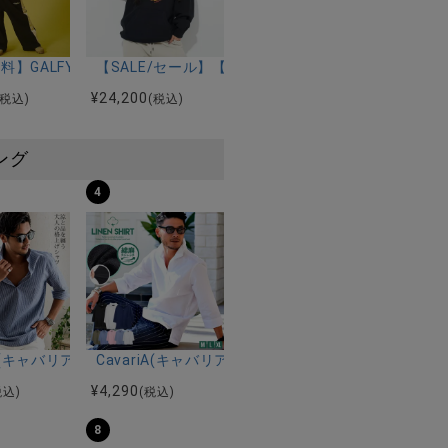
きハイヒールブーツ/全1色
TRACT/全1色
料】GALFY(ガルフィー)色渋スウェットパンツ/全2色
【SALE/セール】【送料無料】DOM REBEL(ドムレーベル)
¥
24,200
(税込)
(税込)
ング
4
ルマンハーフスリーブニット/全12色
ツ加工イージーロングパンツ/全5色
riA(キャバリア)パナマ織り7分袖カプリシャツ/全9色
CavariA(キャバリア)コットンリネンホリゾンタル
¥
4,290
税込)
(税込)
8