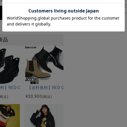
税込)
(税込)
商品の入荷やご注文
商品
ジップヒールブーツ/全1色
レッドカバー)リング付きハイカットヒールブーツ/全1色
料】RED COVER(レッドカバー)本革リングベルトエンジニアブーツ
【送料無料】RED COVER(レッドカバー)本革サイ
¥
20,900
(税込)
(税込)