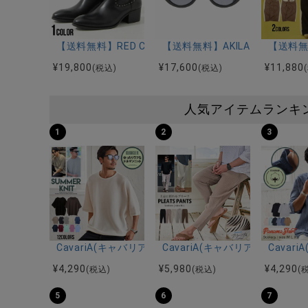
【送料無料】RED COVER(レッドカバー)スタッズ付
【送料無料】AKILA(アキラ)ABS
【送料無
¥
19,800
¥
17,600
¥
11,880
(税込)
(税込)
人気アイテムランキ
1
2
3
CavariA(キャバリア)12Gミラノリブクルーネックド
CavariA(キャバリア)プリー
Cava
¥
4,290
¥
5,980
¥
4,290
(税込)
(税込)
(
5
6
7