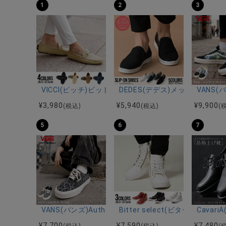
1
2
3
VICCI(ビッチ)ビット付きドライビングシューズ/全4色
DEDES(デデス)メッシュ風カ
VANS(バ
¥
3,980
¥
5,940
¥
9,900
(税込)
(税込)
(
5
6
7
VANS(バンズ)Authentic LEOPARD BLACK/PEWTER/
Bitter select(ビター
Cava
¥
7,700
¥
7,590
¥
7,480