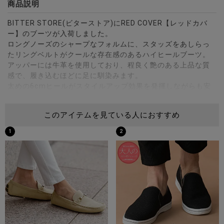
商品説明
BITTER STORE(ビターストア)にRED COVER【レッドカバ
ー】のブーツが入荷しました。
ロングノーズのシャープなフォルムに、スタッズをあしらっ
たリングベルトがクールな存在感のあるハイヒールブーツ。
アッパーには牛革を使用しており、程良く艶のある上品な質
感で、履き込むほどに足に馴染みます。
太めの6cmヒールがスタイルアップ効果を発揮しながらも安
定感があり歩きやすいのも魅力です。
履き口の両サイドに伸縮性のあるゴアを施すことで着脱もラ
このアイテムを見ている人におすすめ
クにでき、デザイン性だけでなく実用性にも優れた一足。
洗練されたシルエットと無駄を省いたシンプルなデザインは
1
2
幅広いコーディネートに活躍します。
ディテールにこだわり抜いた、履くだけでトレンド感が格段
にアップするオススメのアイテムです。 ※モデル画像は照明
などの影響により実際の商品と異なる場合がございます。
サイズ(cm)
※参考サイズ44の外寸を計測しています。