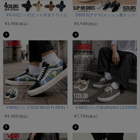
44(27.0-27.5cm)：高さ21ソール高さ6全長30幅(最短6/最長
10.5)
VICCI(ビッチ)ビット付きドライビングシューズ/全4色
DEDES(デデス)メッシュ風カップ
※平置き計測
¥
3,980
¥
5,940
(税込)
(税込)
3
4
素材
アッパー：本革
ソール：合成底
カラー展開
ブラック
VANS(バンズ)Old Skool FLORAL NAVY/全1色
VANS(バンズ)Authentic LEOPARD 
¥
9,900
¥
7,700
(税込)
(税込)
5
6