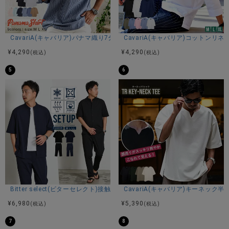
CavariA(キャバリア)パナマ織り7分袖カプリシャツ/全9色
CavariA(キャバリア)コットン
¥
4,290
¥
4,290
(税込)
(税込)
5
6
Bitter select(ビターセレクト)接触冷感スーパーストレッチバンドカラ
CavariA(キャバリア)キーネック半
¥
6,980
¥
5,390
(税込)
(税込)
7
8