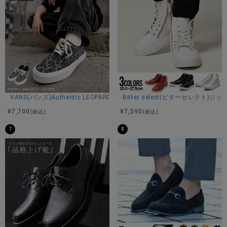
VANS(バンズ)Authentic LEOPARD BLACK/PEWTER/全1色
Bitter select(ビターセレク
¥
7,700
¥
7,590
(税込)
(税込)
7
8