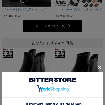
CavariA(キャバリア)シャークソールブラックコンビネーションモカシンシ
Bitter select(ビターセレクト
¥
7,480
¥
5,940
(税込)
(税込)
シューズアイテム一覧
あなたにおすすめの商品
【送料無料】RED COVER(レッドカバー)サイドジップヒールブーツ/全1色
【送料無料】RED COVER(レッ
¥
20,900
¥
23,100
(税込)
(税込)