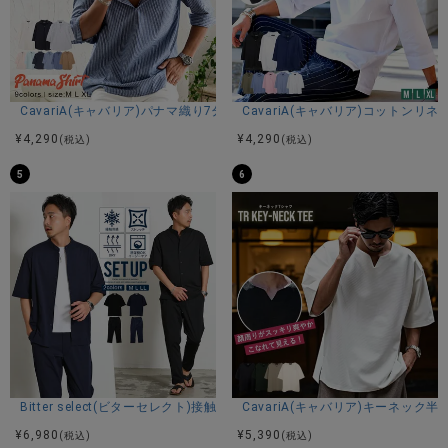
CavariA(キャバリア)パナマ織り7分袖カプリシャツ/全9色
CavariA(キャバリア)コットン
¥
4,290
¥
4,290
(税込)
(税込)
5
6
Bitter select(ビターセレクト)接触冷感スーパーストレッチバンドカラ
CavariA(キャバリア)キーネック半
¥
6,980
¥
5,390
(税込)
(税込)