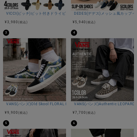
L(27.0-27.5cm)：高さ8.5ソール高さ4.5全長38幅(最短8/最
VICCI(ビッチ)ビット付きドライビングシューズ/全4色
DEDES(デデス)メッシュ風カップ
長11)
※平置き計測。
¥
3,980
¥
5,940
(税込)
(税込)
3
4
素材
アッパー：合成皮革
ソール：合成底
カラー展開
ホワイト/ブラック
VANS(バンズ)Old Skool FLORAL NAVY/全1色
VANS(バンズ)Authentic LEOPARD 
¥
9,900
¥
7,700
(税込)
(税込)
5
6