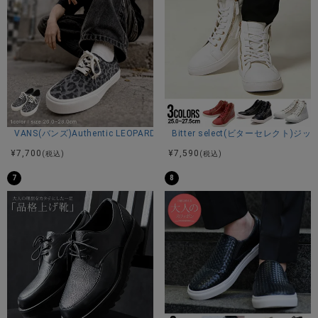
VANS(バンズ)Authentic LEOPARD BLACK/PEWTER/全1色
Bitter select(ビターセレク
¥
7,700
¥
7,590
(税込)
(税込)
7
8