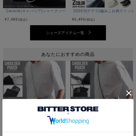
CavariA(キャバリア)シャークソールブラックコンビネーションモカシンシ
DEDES(デデス)編みこみ柄スリッ
¥
7,480
¥
6,490
(税込)
(税込)
シューズアイテム一覧
あなたにおすすめの商品
Bitter select(ビターセレクト)PUチェーンショルダーポーチ/全2色
Bitter select(ビターセレクト
¥
4,290
¥
4,290
(税込)
(税込)