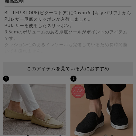
商品説明
BITTER STORE(ビターストア)にCavariA【キャバリア】から
PUレザー厚底スリッポンが入荷しました。
PUレザーを使用したスリッポン。
3.5cmのボリュームのある厚底ソールがポイントのアイテム
です。
クッション性のあるインソールも完備しているため長時間履
いても疲れません。
ジョガーパンツはもちろんスキニーパンツやデニムパンツな
どと好相性で、普段着に気軽に取り入れられます。
このアイテムを見ている人におすすめ
ストリート系からキレイ目まで幅広いコーディネートで着用
可能。
1
2
履くだけでトレンド感が格段にアップするオススメシューズ
です。
※モデル画像は照明などの影響により実際の商品と異なる場合
がございます。
サイズ(cm)