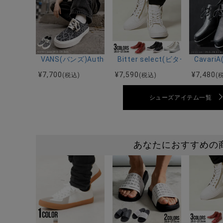
VANS(バンズ)Authentic LEOPARD BLACK/PEWTER/
Bitter select(ビター
Cava
¥
7,700
¥
7,590
¥
7,480
(税込)
(税込)
(
シューズアイテム一覧
あなたにおすすめの