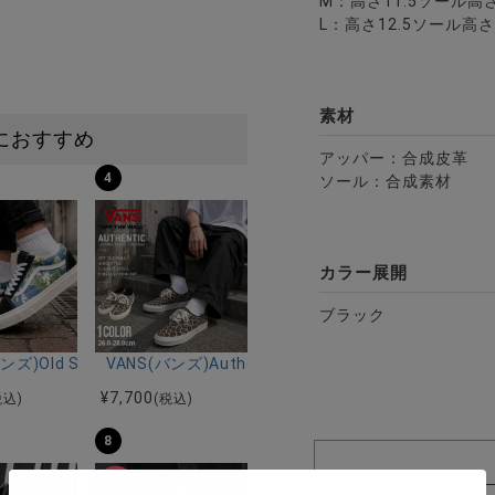
M：高さ11.5ソール高さ5
L：高さ12.5ソール高さ5
素材
におすすめ
アッパー：合成皮革
4
ソール：合成素材
カラー展開
ブラック
ップインソールスリッポンシューズ/全5色
ンズ)Old Skool FLORAL NAVY/全1色
VANS(バンズ)Authentic LEOPARD Black/Incense
¥
7,700
税込)
(税込)
8