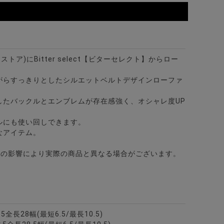
BLK(ブラック)
ターストア)にBitter select【ビターセレクト】からロー
。
がらすっきりとしたシルエットベルトデザインローファ
したバックルとエンブレムが存在感強く、オシャレ度UP
ルにも使い回しできます。
なアイテム。
どの影響により実際の商品と異なる場合がございます。
全長28幅(最短6.5/最長10.5)