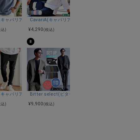
ルマンハーフスリーブニット/全12色
ツ加工イージーロングパンツ/全5色
riA(キャバリア)パナマ織り7分袖カプリシャツ/全9色
CavariA(キャバリア)コットンリネンホリゾンタル
¥
4,290
税込)
(税込)
8
ーストレッチバンドカラー半袖シャツ＆イージーパンツ/全2色
ク半袖Tシャツ/全4色
riA(キャバリア)ストレッチジョッパーパンツ/全4色
Bitter select(ビターセレクト)接触冷感スー
¥
9,900
税込)
(税込)