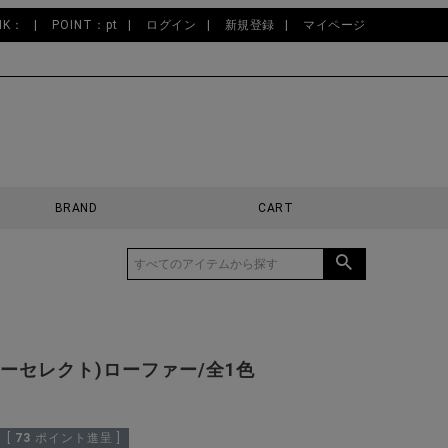
NK：
POINT：pt
ログイン
新規登録
マイページ
BRAND
CART
t(ビターセレクト)ローファー/全1色
[
73
ポイント進呈 ]