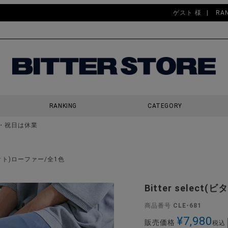
ゲスト 様
RA
RANKING
CATEGORY
・祝日は休業
検索
セレクト)ローファー/全1色
Bitter selec
商品番号
CLE-681
¥
7,980
販売価格
税込