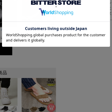
入荷お知らせボタン
商品が入荷した際に
商品の入荷やご注文
全1色
セレクト)ジップデザインフェイクレザーハイカットスニーカー/全3色
riA(キャバリア)シャークソールブラックコンビネーションモカシンシュ
DEDES(デデス)編みこみ柄スリッポンスニーカー/全
¥
6,490
税込)
(税込)
商品