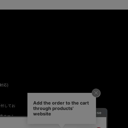
対応)
受付してお
途ホーム
は営業時