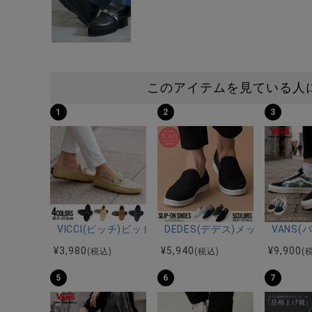
このアイテムを見ている人
1
2
3
VICCI(ビッチ)ビット付きドライビングシューズ/全4色
DEDES(デデス)メッシュ風カ
VANS(バ
¥
3,980
¥
5,940
¥
9,900
(税込)
(税込)
(
5
6
7