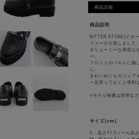
商品詳細
商品説明
BITTER STORE(ビ
ファーが入荷しました
ボリューミーな厚底な
ー。
フロントのベルトに施
に。
きれいめにもカジュア
一足持っておくと便利
※モデル画像は照明な
サイズ(cm)
S：高さ11.5ソール高さ5