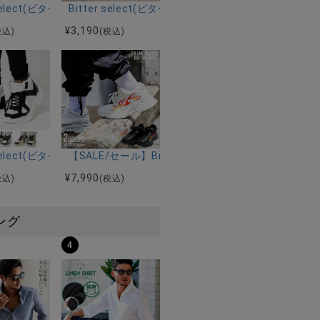
ットスニーカー/全1色
クト)ワンストラップサンダル/全2色
er select(ビターセレクト)ジップデザインフェイクレザーハイカットス
Bitter select(ビターセレクト)デザインサンダル/全
¥
3,190
税込)
(税込)
ッシュベルト/全3色
elect(ビターセレクト)ボリューミーソールスニーカー/全2色
r select(ビターセレクト)ハイカットレースアップスニーカー/全2色
【SALE/セール】Bitter select(ビターセレク
¥
7,990
税込)
(税込)
ング
4