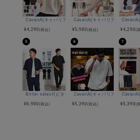
CavariA(キャバリア)12Gミラノリブクルーネックド
CavariA(キャバリア)プリー
Cava
¥
4,290
¥
5,980
¥
4,290
(税込)
(税込)
(
5
6
7
Bitter select(ビターセレクト)接触冷感スーパ
CavariA(キャバリア)キーネッ
Cava
¥
6,980
¥
5,390
¥
5,390
(税込)
(税込)
(