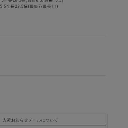
全長28.5幅(最短6.5/最長10.5)
.5全長29.5幅(最短7/最長11)
/全1色
入荷お知らせメールについて