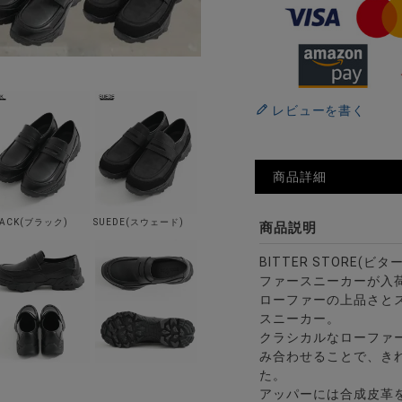
レビューを書く
商品詳細
LACK(ブラック)
SUEDE(スウェード)
商品説明
BITTER STORE(ビ
ファースニーカーが入
ローファーの上品さと
スニーカー。
クラシカルなローファ
み合わせることで、き
た。
アッパーには合成皮革