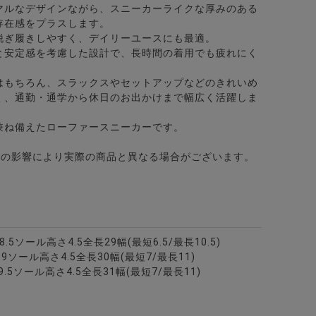
マルなデザインながら、スニーカーライクな厚みのある
存在感をプラスします。
脱ぎ履きしやすく、デイリーユースにも最適。
と安定感を考慮した設計で、長時間の着用でも疲れにく
はもちろん、スラックスやセットアップなどのきれいめ
く、通勤・通学から休日のお出かけまで幅広く活躍しま
兼ね備えたローファースニーカーです。
どの影響により実際の商品と異なる場合がございます。
/全1色
高さ8.5ソール高さ4.5全長29幅(最短6.5/最長10.5)
：高さ9ソール高さ4.5全長30幅(最短7/最長11)
高さ9.5ソール高さ4.5全長31幅(最短7/最長11)