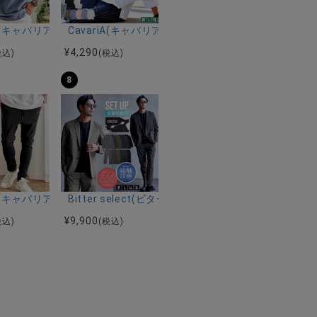
ルマンハーフスリーブニット/全12色
ツ加工イージーロングパンツ/全5色
riA(キャバリア)パナマ織り7分袖カプリシャツ/全9色
CavariA(キャバリア)コットンリネンホリゾンタル
¥
4,290
税込)
(税込)
8
ーストレッチバンドカラー半袖シャツ＆イージーパンツ/全2色
ク半袖Tシャツ/全4色
riA(キャバリア)ストレッチジョッパーパンツ/全4色
Bitter select(ビターセレクト)接触冷感スー
¥
9,900
税込)
(税込)