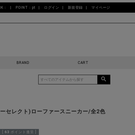
NK：
POINT：pt
ログイン
新規登録
マイページ
BRAND
CART
ct(ビターセレクト)ローファースニーカー/全2色
[
63
ポイント進呈 ]