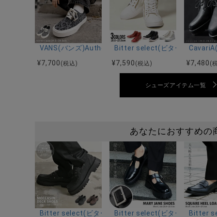
VANS(バンズ)Authentic LEOPARD BLACK/PEWTER/
Bitter select(ビター
Cava
¥
7,700
¥
7,590
¥
7,480
(税込)
(税込)
(
シューズアイテム一覧
あなたにおすすめの
Bitter select(ビターセレクト)モカシンデッキシュー
Bitter select(ビターセレ
Bitte