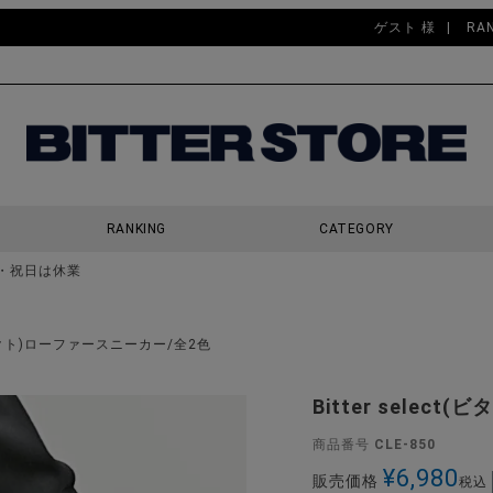
ゲスト 様
RA
RANKING
CATEGORY
・祝日は休業
検索
ーセレクト)ローファースニーカー/全2色
Bitter sele
商品番号
CLE-850
¥
6,980
販売価格
税込