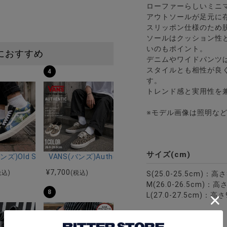
ローファーらしいミニ
アウトソールが足元に
スリッポン仕様のため
ソールはクッション性
いのもポイント。
におすすめ
デニムやワイドパンツ
スタイルとも相性が良
4
す。
トレンド感と実用性を
※モデル画像は照明な
サイズ(cm)
ップインソールスリッポンシューズ/全5色
ンズ)Old Skool FLORAL NAVY/全1色
VANS(バンズ)Authentic LEOPARD Black/Incense
¥
7,700
税込)
(税込)
S(25.0-25.5cm)：
M(26.0-26.5cm)
8
L(27.0-27.5cm)：
※平置き計測