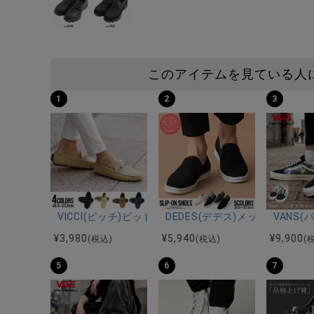
このアイテムを見ている人
1
2
3
VICCI(ビッチ)ビット付きドライビングシューズ/全4色
DEDES(デデス)メッシュ風カ
VANS(バ
¥
3,980
¥
5,940
¥
9,900
(税込)
(税込)
(
5
6
7