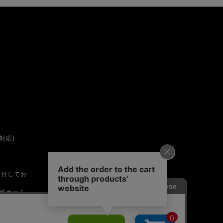
対応)
受付してお
途ホーム
は営業時