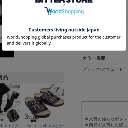
素材
全1色
セレクト)ジップデザインフェイクレザーハイカットスニーカー/全3色
riA(キャバリア)シャークソールブラックコンビネーションモカシンシュ
CavariA(キャバリア)PUレザー厚底スリッポン/全6色
アッパー：合成皮革
ソール：合成素材
¥
6,490
税込)
(税込)
カラー展開
ブラック/スウェード
商品
入荷お知らせボタン
商品が入荷した際に
ズ/全2色
クト)メリージェーン シューズ/全1色
r select(ビターセレクト)スクエアヒールローファー/全1色
Bitter select(ビターセレクト)ダブルベルト コン