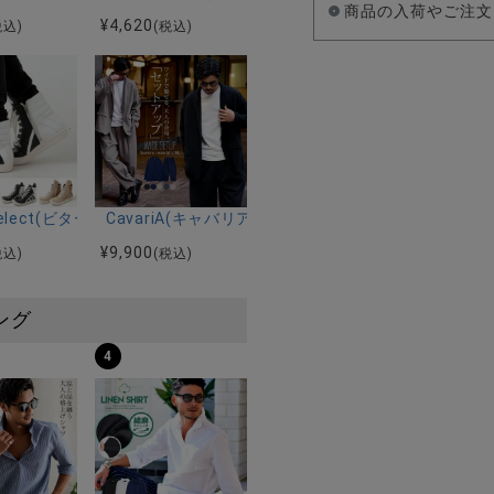
商品の入荷やご注文
¥
4,620
税込)
(税込)
ドビット付き厚底ローファー/全1色
r select(ビターセレクト)レースアップハイカットスニーカー/全3色
CavariA(キャバリア)TCダンボールワイドセットアッ
¥
9,900
税込)
(税込)
ング
4