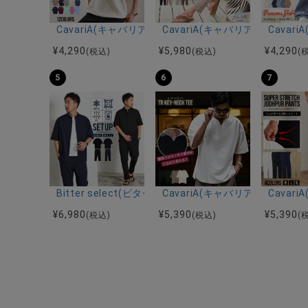
CavariA(キャバリア)12Gミラノリブクルーネックド
CavariA(キャバリア)プリー
Cava
¥
4,290
¥
5,980
¥
4,290
(税込)
(税込)
(
5
6
7
Bitter select(ビターセレクト)接触冷感スーパ
CavariA(キャバリア)キーネッ
Cava
¥
6,980
¥
5,390
¥
5,390
(税込)
(税込)
(