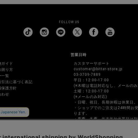
FOLLOW US
営業日時
物ガイド
カスタマーサポート
customer@bitter-store.jp
の測り方
03-3709-7889
ー一覧
平日：12:00-17:00
取引法に基づく表記
(※木曜は電話対応なし、メールのみ
報保護方針
土曜：12:00-17:00
合わせ
(※メールのみ対応)
・日曜、祝日、長期休暇は休業日。
・ショップでのご注文は24時間お
ります。
・夏季、冬季、年末年始休業日は別
ページに記載します。
・お電話でのご注文、お問い合わせ
間内のみの対応となります。