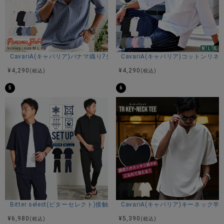
CavariA(キャバリア)パナマ織り7分袖カプリシャツ/全9色
CavariA(キャバリア)コットン
¥
4,290
¥
4,290
(税込)
(税込)
5
6
Bitter select(ビターセレクト)接触冷感スーパーストレッチバンドカラ
CavariA(キャバリア)キーネック半
¥
6,980
¥
5,390
(税込)
(税込)