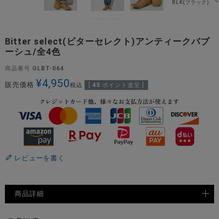
BLK(ブラック)
Bitter select(ビターセレクト)アンティークバブ
ーシュ/全4色
商品番号
GLBT-064
¥
4,950
販売価格
税込
[
45
ポイント進呈 ]
レビューを書く
商品詳細