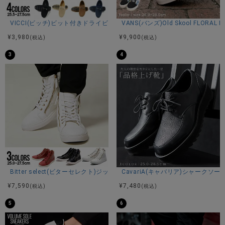
M(26.0-26.5cm)
L(27.0-27.5cm)
VICCI(ビッチ)ビット付きドライビングシューズ/全4色
VANS(バンズ)Old Skool FLORAL 
※平置き計測
¥
3,980
¥
9,900
(税込)
(税込)
3
4
素材
アッパー：合成皮革
ソール：合成底
カラー展開
ブラック/キャメル/ベージュ/ダークブラウン
Bitter select(ビターセレクト)ジップデザインフェイクレザーハイカット
CavariA(キャバリア)シャーク
¥
7,590
¥
7,480
(税込)
(税込)
5
6