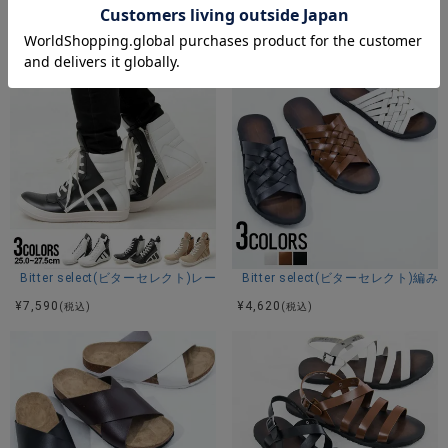
Bitter select(ビターセレクト)ダブルベルト コンフォートサンダル/全3色
Bitter select(ビターセレクト
¥
4,620
¥
6,930
(税込)
(税込)
Bitter select(ビターセレクト)レースアップハイカットスニーカー/全3色
Bitter select(ビターセレクト
¥
7,590
¥
4,620
(税込)
(税込)