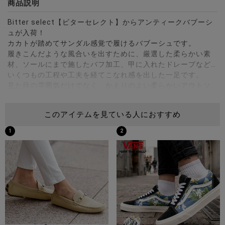
商品説明
Bitter select【ビターセレクト】からアンティークバブーシ
ュが入荷！
カカトが踏めてサンダル感覚で履けるバブーシュです。
履きこんだような風合いを出すために、厳選した柔らかい素
材、ソールにまで施したバフ加工、甲に入れたドレープなど…
いくつもの工程や工夫を経てこなれ感を出した一足です。
見た目の雰囲気だけでなく、かえりのよい柔らかいアウトソ
ールや低反発素材を用いたインソールなど、見た目にはわか
らない場所にも手間をかけています。
このアイテムを見ている人におすすめ
カジュアルはもちろん、フランクなビジネスシーンにも対応
可能なバブーシュです。
1
2
※モデル画像は照明などの影響により実際の商品と異なる場合
がございます。
サイズ(cm)
S(25.0-25.5cm)