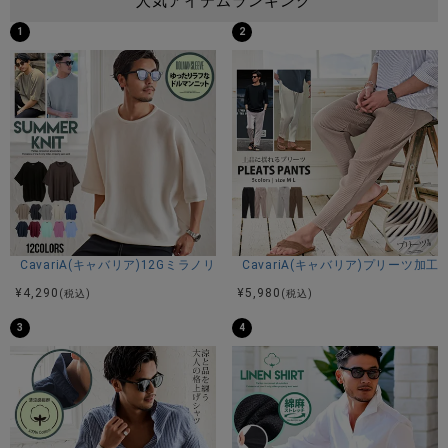
人気アイテムランキング
1
2
CavariA(キャバリア)12Gミラノリブクルーネックドルマンハーフスリーブ
CavariA(キャバリア)プリーツ加
¥
4,290
¥
5,980
(税込)
(税込)
3
4