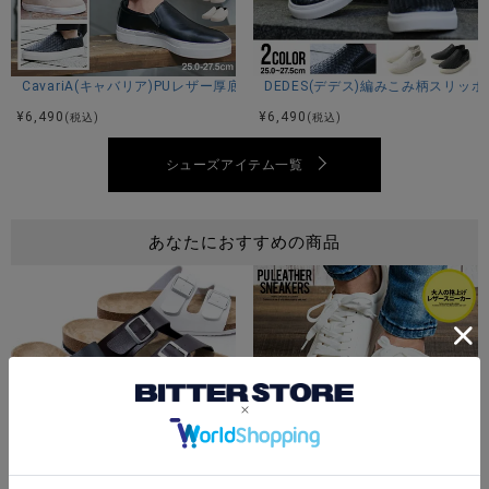
CavariA(キャバリア)PUレザー厚底スリッポン/全6色
DEDES(デデス)編みこみ柄スリッ
¥
6,490
¥
6,490
(税込)
(税込)
シューズアイテム一覧
あなたにおすすめの商品