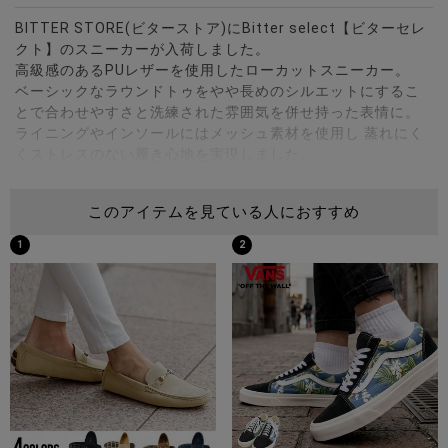
BITTER STORE(ビターストア)にBitter select【ビターセレ
クト】のスニーカーが入荷しました。
高級感のあるPUレザーを使用したローカットスニーカー。
ベーシックなラウンドトゥをやや長めのシルエットにするこ
とで合わせやすさと洗練された雰囲気を併せ持った表情に。
ライニングやインソールにはメッシュ素材を使用し 蒸れにく
くストレスのない履き心地を実現しました。
シンプルなデザインでオールシーズンお使い頂けるアイテム
です。
このアイテムを見ている人におすすめ
※モデル画像は照明などの影響により実際の商品と異なる場合
1
2
がございます。
サイズ(cm)
S(25.0-25.5cm)：高さ8.0ソール高さ2.8長さ（内側）26.5横
幅（内側）8.3
M(26.0-26.5cm)：高さ8.2ソール高さ2.8長さ（内側）27.0横
幅（内側）8.4