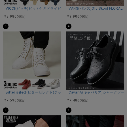
L(27.0-27.5cm)：高さ8.4ソール高さ2.8長さ（内側）27.5横
VICCI(ビッチ)ビット付きドライビングシューズ/全4色
VANS(バンズ)Old Skool FLORAL 
幅（内側）8.5
※平置き計測。
¥
3,980
¥
9,900
(税込)
(税込)
3
4
素材
アッパー：合成皮革
ソール：合成底
カラー展開
Bitter select(ビターセレクト)ジップデザインフェイクレザーハイカット
CavariA(キャバリア)シャーク
ホワイト/ブラック/ブラックA
¥
7,590
¥
7,480
(税込)
(税込)
5
6