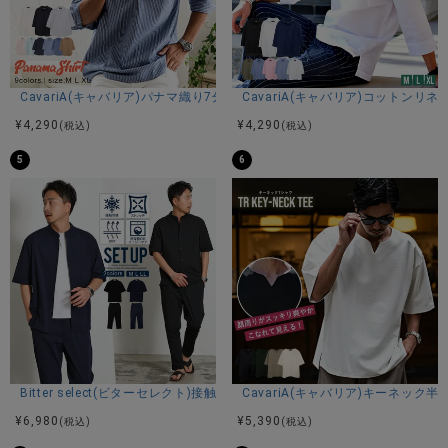
CavariA(キャバリア)パナマ織り7分袖カプリシャツ/全9色
CavariA(キャバリア)コットン
¥
4,290
¥
4,290
(税込)
(税込)
5
6
Bitter select(ビターセレクト)接触冷感スーパーストレッチバンドカラ
CavariA(キャバリア)キーネック半
¥
6,980
¥
5,390
(税込)
(税込)