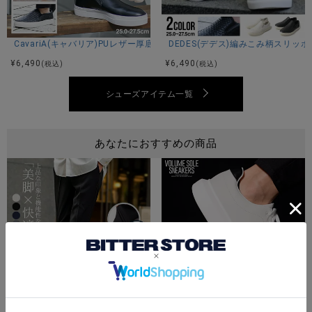
CavariA(キャバリア)PUレザー厚底スリッポン/全6色
DEDES(デデス)編みこみ柄スリッ
¥
6,490
¥
6,490
(税込)
(税込)
シューズアイテム一覧
あなたにおすすめの商品
CavariA(キャバリア)スリムテーパードストレッチスラックス/全5色
Bitter select(ビターセレク