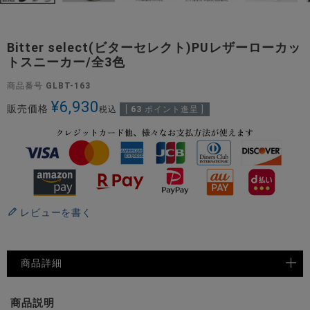
Bitter select(ビターセレクト)PUレザーローカッ
トスニーカー/全3色
商品番号
GLBT-163
¥
6,930
販売価格
税込
[
63
ポイント進呈 ]
レビューを書く
商品詳細
商品説明