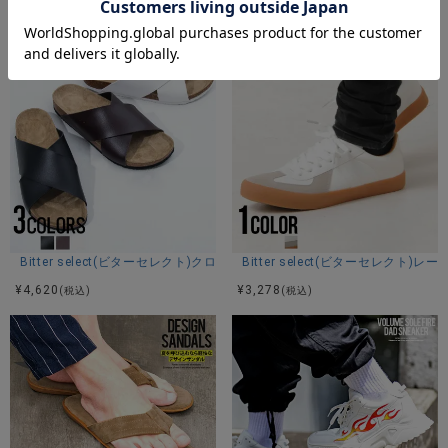
¥
4,980
¥
6,490
(税込)
(税込)
Bitter select(ビターセレクト)クロスベルト コンフォートサンダル/全3色
Bitter select(ビターセレク
¥
4,620
¥
3,278
(税込)
(税込)