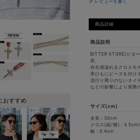
レビューを書く
商品詳細
商品説明
BITTER STORE(
荷。
存在感溢れるクロスモ
革ひもにビーズを付け
流行り廃りのないネイ
などの影響により実際
におすすめ
サイズ(cm)
全長：50cm
クロス(縦/横)：6.5cm
幅：0.4cm