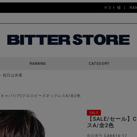
ゲスト 様
RA
RANKING
CATEGORY
・祝日は休業
検索
riA(キャバリア)クロスビーズネックレスA/全2色
SALE
【SALE/セール】
スA/全2色
商品番号
CAKK16-17