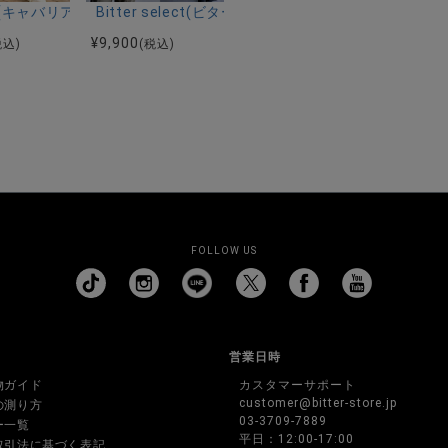
ーストレッチバンドカラー半袖シャツ＆イージーパンツ/全2色
ク半袖Tシャツ/全4色
riA(キャバリア)ストレッチジョッパーパンツ/全4色
Bitter select(ビターセレクト)接触冷感スー
¥
9,900
税込)
(税込)
FOLLOW US
営業日時
物ガイド
カスタマーサポート
customer@bitter-store.jp
の測り方
03-3709-7889
ー一覧
平日：12:00-17:00
取引法に基づく表記