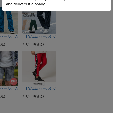
ェックカーディガン/全2色
(キャバリア)バードビーズブレスレット/全2色
E/セール】CavariA(キャバリア)デニムフレアロングパンツ/全2色
【SALE/セール】CavariA(キャバリア)ツータック
¥
3,980
税込)
(税込)
ートデニムパンツ/全3色
E/セール】CavariA(キャバリア)ランダムパイルショートパンツ/全3色
【SALE/セール】CavariA(キャバリア)サイドテープ
(キャバリア)フードロゴエコダウンブルゾン/全3色
¥
3,980
税込)
(税込)