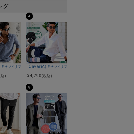
ング
4
ルマンハーフスリーブニット/全12色
ツ加工イージーロングパンツ/全5色
riA(キャバリア)パナマ織り7分袖カプリシャツ/全9色
CavariA(キャバリア)コットンリネンホリゾンタル
¥
4,290
税込)
(税込)
8