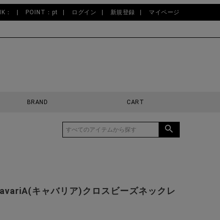
NK：
POINT：pt
ログイン
新規登録
マイページ
BRAND
CART
CavariA(キャバリア)クロスビーズネックレ