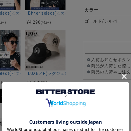
カラー
ス/全6色
クト)ラウンドサングラス/全3色
r select(ビターセレクト)アイブロウサングラス/全2色
Bitter select(ビターセレクト)ウェリントンサ
ゴールド/シルバー
¥
4,290
税込)
(税込)
入荷お知らせボタン
商品が入荷した際に
商品の入荷やご注文
ラス(調光・偏光)/全4色
クト)ボストンサングラス(調光・偏光)/全3色
r select(ビターセレクト)ウェリントンサングラス(調光・偏光)/全3色
LUXE／R(ラグジュ)キャップ/全2色
¥
4,290
税込)
(税込)
商品