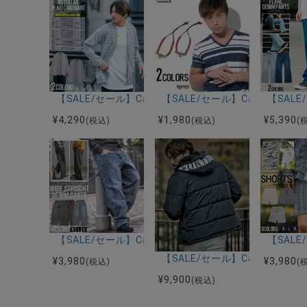
【SALE/セール】CavariA(キャバリア)ノーカラーチ
【SALE/セール】CavariA
【SAL
¥
4,290
¥
1,980
¥
5,390
(税込)
(税込)
(
【SALE/セール】CavariA(キャバリア)ワイドストレ
【SAL
【SALE/セール】CavariA
¥
3,980
¥
3,980
(税込)
(
¥
9,900
(税込)