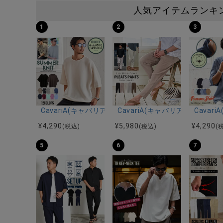
人気アイテムランキ
1
2
3
CavariA(キャバリア)12Gミラノリブクルーネックド
CavariA(キャバリア)プリー
Cava
¥
4,290
¥
5,980
¥
4,290
(税込)
(税込)
(
5
6
7