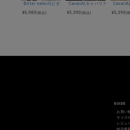
Bitter select(ビターセレクト)接触冷感スーパ
CavariA(キャバリア)キーネッ
Cava
¥
6,980
¥
5,390
¥
5,390
(税込)
(税込)
(
GUIDE
お買い
サイズ
レビュ
特定商