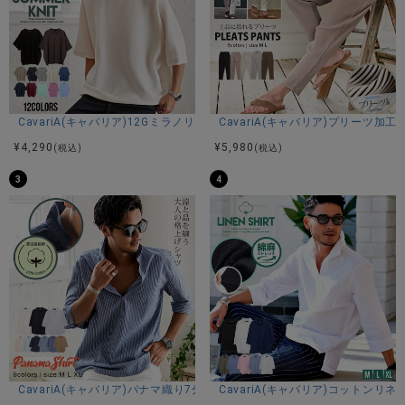
CavariA(キャバリア)12Gミラノリブクルーネックドルマンハーフスリーブ
CavariA(キャバリア)プリーツ加
¥
4,290
¥
5,980
(税込)
(税込)
3
4
CavariA(キャバリア)パナマ織り7分袖カプリシャツ/全9色
CavariA(キャバリア)コットン