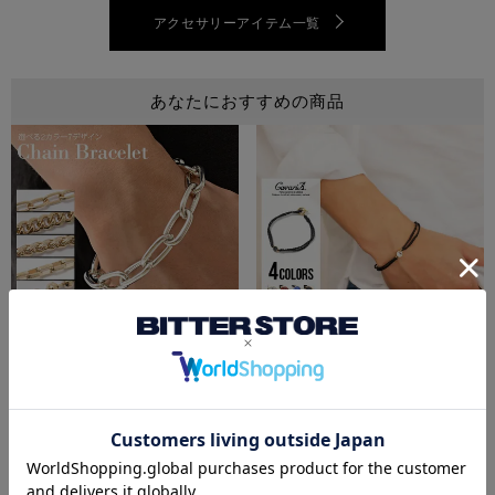
アクセサリーアイテム一覧
あなたにおすすめの商品
Bitter select(ビターセレクト)チェーンブレスレット/全14色
CavariA(キャバリア)クリスタル
¥
1,650
¥
1,980
(税込)
(税込)