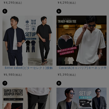
¥
4,290
¥
4,290
(税込)
(税込)
5
6
Bitter select(ビターセレクト)接触冷感スーパーストレッチバンドカラ
CavariA(キャバリア)キーネック半
¥
6,980
¥
5,390
(税込)
(税込)
7
8