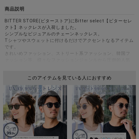
商品説明
BITTER STORE(ビターストア)にBitter select【ビターセレ
クト】ネックレスが入荷しました。
シンプルなビジュアルのチェーンネックレス。
Tシャツやスウェットに付けるだけでアクセントなるアイテム
です。
きれいめファッション、ストリート系ファッション、韓国フ
ァッション等、様々なファッションジャンルから圧倒的人気
を誇るネックレス。
また、デザイン違いで揃えて重ねつけしていただくのもおす
このアイテムを見ている人におすすめ
すめ！
メンズ、レディース問わずペアでもつけられるおしゃれなデ
ザインなので、彼氏や彼女への誕生日プレゼントなど、ギフ
トにもオススメです。
※モデル画像は照明などの影響により実際の商品と異なる場合
がございます。