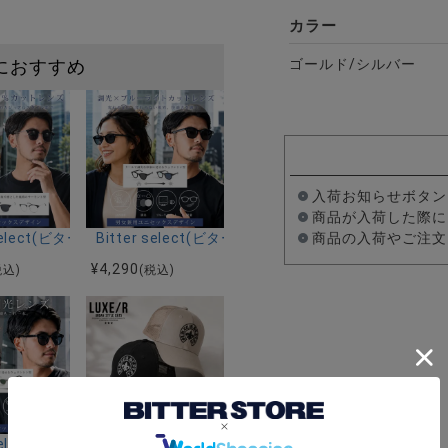
カラー
ゴールド/シルバー
におすすめ
入荷お知らせボタン
商品が入荷した際に
ス/全6色
クト)ラウンドサングラス/全3色
r select(ビターセレクト)アイブロウサングラス/全2色
Bitter select(ビターセレクト)ウェリントンサ
商品の入荷やご注文
¥
4,290
税込)
(税込)
ラス(調光・偏光)/全4色
クト)ボストンサングラス(調光・偏光)/全3色
r select(ビターセレクト)ウェリントンサングラス(調光・偏光)/全3色
LUXE／R(ラグジュ)キャップ/全2色