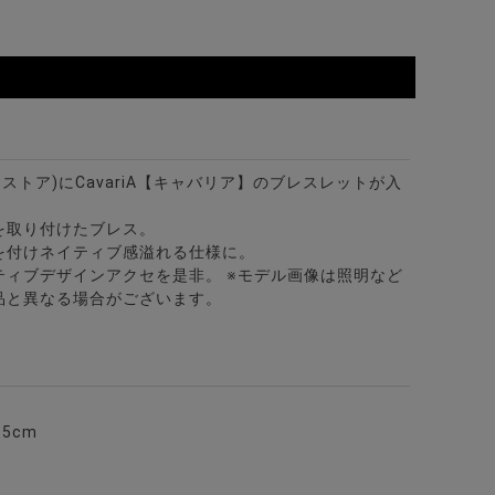
ビターストア)にCavariA【キャバリア】のブレスレットが入
を取り付けたブレス。
を付けネイティブ感溢れる仕様に。
ティブデザインアクセを是非。 ※モデル画像は照明など
品と異なる場合がございます。
.5cm