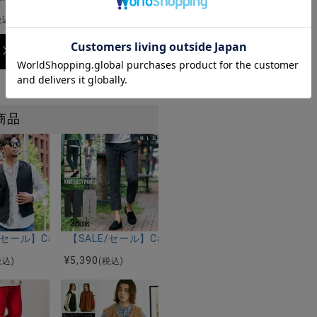
¥
4,290
税込)
(税込)
商品
ェックカーディガン/全2色
(キャバリア)デニムフレアロングパンツ/全2色
E/セール】CavariA(キャバリア)ランダムヘリンボーンボタンベスト/
【SALE/セール】CavariA(キャバリア)ニットソー
¥
5,390
税込)
(税込)