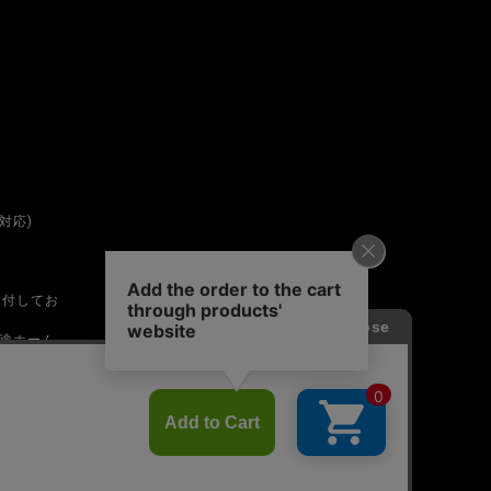
対応)
受付してお
途ホーム
は営業時