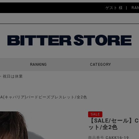
ゲスト 様
RA
RANKING
CATEGORY
・祝日は休業
検索
ariA(キャバリア)バードビーズブレスレット/全2色
SALE
【SALE/セール】
ット/全2色
商品番号
CAKK16-19