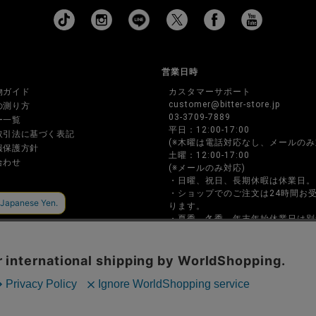
営業日時
物ガイド
カスタマーサポート
customer@bitter-store.jp
の測り方
03-3709-7889
ー一覧
平日：12:00-17:00
取引法に基づく表記
(※木曜は電話対応なし、メールのみ
報保護方針
土曜：12:00-17:00
合わせ
(※メールのみ対応)
・日曜、祝日、長期休暇は休業日。
・ショップでのご注文は24時間お
ります。
・夏季、冬季、年末年始休業日は別
ページに記載します。
・お電話でのご注文、お問い合わせ
間内のみの対応となります。
BITTER STORE(ビターストア)メンズファッション通販サイト
Copyright © P･B･I CO.,LTD. All rights reserved