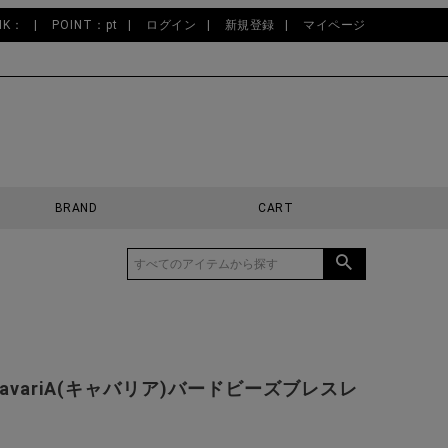
NK：
POINT：pt
ログイン
新規登録
マイページ
BRAND
CART
CavariA(キャバリア)バードビーズブレスレ