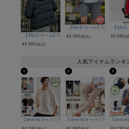
【SALE/セール】CavariA
【SAL
【SALE/セール】CavariA(キャバリア)フードロゴエ
¥
3,980
¥
3,980
(税込)
(
¥
9,900
(税込)
人気アイテムランキ
1
2
3
CavariA(キャバリア)12Gミラノリブクルーネックド
CavariA(キャバリア)プリー
Cava
¥
4,290
¥
5,980
¥
4,290
(税込)
(税込)
(