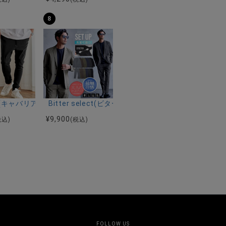
8
ーストレッチバンドカラー半袖シャツ＆イージーパンツ/全2色
ク半袖Tシャツ/全4色
riA(キャバリア)ストレッチジョッパーパンツ/全4色
Bitter select(ビターセレクト)接触冷感スー
¥
9,900
税込)
(税込)
FOLLOW US