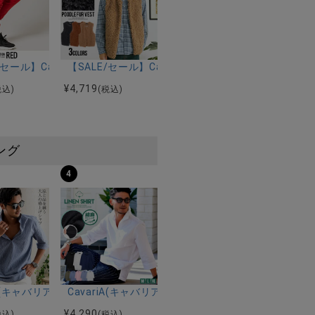
(キャバリア)ランダムパイルショートパンツ/全3色
E/セール】CavariA(キャバリア)サイドテープパンツ/全3色
【SALE/セール】CavariA(キャバリア)プードルフ
コダウンブルゾン/全3色
¥
4,719
税込)
(税込)
ング
4
ルマンハーフスリーブニット/全12色
ツ加工イージーロングパンツ/全5色
riA(キャバリア)パナマ織り7分袖カプリシャツ/全9色
CavariA(キャバリア)コットンリネンホリゾンタル
¥
4,290
税込)
(税込)