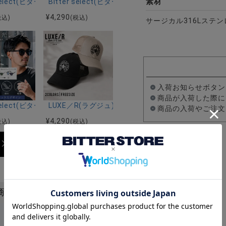
素材
ス/全6色
クト)ラウンドサングラス/全3色
r select(ビターセレクト)アイブロウサングラス/全2色
Bitter select(ビターセレクト)ウェリントンサ
¥
4,290
税込)
(税込)
サージカル316Lステン
入荷お知らせボタン
商品が入荷した際に
ラス(調光・偏光)/全4色
クト)ボストンサングラス(調光・偏光)/全3色
r select(ビターセレクト)ウェリントンサングラス(調光・偏光)/全3色
LUXE／R(ラグジュ)キャップ/全2色
商品の入荷やご注文
¥
4,290
税込)
(税込)
商品