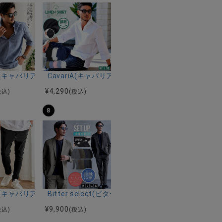
ルマンハーフスリーブニット/全12色
ツ加工イージーロングパンツ/全5色
riA(キャバリア)パナマ織り7分袖カプリシャツ/全9色
CavariA(キャバリア)コットンリネンホリゾンタル
¥
4,290
税込)
(税込)
8
ーストレッチバンドカラー半袖シャツ＆イージーパンツ/全2色
ク半袖Tシャツ/全4色
riA(キャバリア)ストレッチジョッパーパンツ/全4色
Bitter select(ビターセレクト)接触冷感スー
¥
9,900
税込)
(税込)