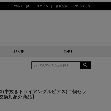
NK：
POINT：pt
ログイン
新規登録
マイページ
BRAND
CART
ズーロ)中抜きトライアングルピアス(二個セッ
・交換対象外商品】