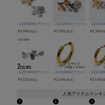
AZZURRO(アズーロ)クロスピアス(二個セット)/全
AZZURRO(アズーロ)フラワ
AZZU
¥
3,080
¥
3,080
¥
3,300
(税込)
(税込)
(
AZZURRO(アズーロ)5.5スクエアピアス/全2色【返
AZZURRO(アズーロ)ステン
AZZU
¥
3,520
¥
2,640
¥
2,640
(税込)
(税込)
(
人気アイテムランキ
1
2
3