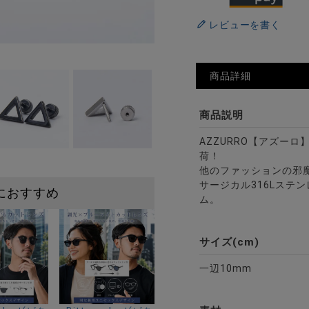
レビューを書く
商品詳細
商品説明
AZZURRO【アズー
荷！
他のファッションの邪
サージカル316Lステ
におすすめ
ム。
サイズ(cm)
一辺10mm