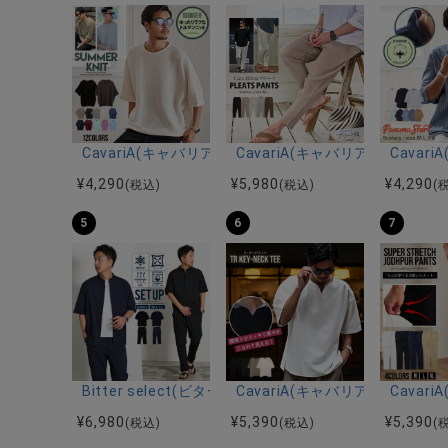
CavariA(キャバリア)12Gミラノリブクルーネックド
CavariA(キャバリア)プリー
Cava
¥
4,290
¥
5,980
¥
4,290
(税込)
(税込)
(
5
6
7
Bitter select(ビターセレクト)接触冷感スーパ
CavariA(キャバリア)キーネッ
Cava
¥
6,980
¥
5,390
¥
5,390
(税込)
(税込)
(