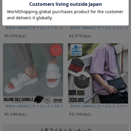
Bitter select(ビターセレクト)シャークソールミドルカットスニーカー/全
Bitter select(ビターセレク
¥
6,930
¥
2,970
(税込)
(税込)
Bitter select(ビターセレクト)ボリューミーソールサンダル/全2色
Bitter select(ビターセレクト
¥
5,940
¥
3,190
(税込)
(税込)
人気アイテムランキング