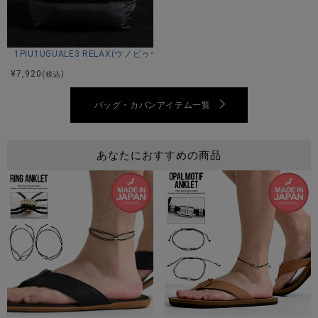
サイズ(cm)
1PIU1UGUALE3 RELAX(ウノピゥウノウグァーレトレ リラックス)PUFFY NYL
¥
7,920
(税込)
FREE：横18縦23幅5
ストラップ最長124
バッグ・カバンアイテム一覧
※平置き計測
あなたにおすすめの商品
素材
PUレザー
カラー展開
ブラック/アイボリー