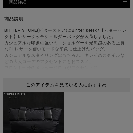
商品詳細
商品説明
BITTER STORE(ビターストア)にBitter select【ビターセレ
クト】レザータッチショルダーバッグが入荷しました。
カジュアルな印象の強いミニショルダーを光沢感のある上質
なPUレザーを使いモードな印象に仕上げたバッグ。
カジュアルなスタイリングはもちろん、キレイめスタイルな
どの大人コーデのアクセントにもおススメ。
フロント部分のメッセージロゴがアクセントに。
ショルダーの長さは調節が可能。
内側には小物を分けて入れられるポケットを完備しているの
このアイテムを見ている人におすすめ
でちょっとした小物を収納できます。
ご自身用はもちろん、プレゼントにもオススメ。
普段使いからちょっとしたお出かけやお買い物、フェスやス
ポーツ、アウトドアやキャンプと幅広く活躍してくれるアイ
テムです。
※モデル画像は照明などの影響により実際の商品と異なる場合
がございます。