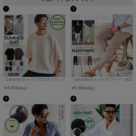
1
2
CavariA(キャバリア)12Gミラノリブクルーネックドルマンハーフスリーブ
CavariA(キャバリア)プリーツ加
¥
4,290
¥
5,980
(税込)
(税込)
3
4