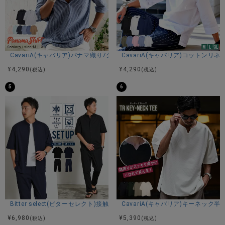
CavariA(キャバリア)パナマ織り7分袖カプリシャツ/全9色
CavariA(キャバリア)コットン
¥
4,290
¥
4,290
(税込)
(税込)
5
6
Bitter select(ビターセレクト)接触冷感スーパーストレッチバンドカラ
CavariA(キャバリア)キーネック半
¥
6,980
¥
5,390
(税込)
(税込)