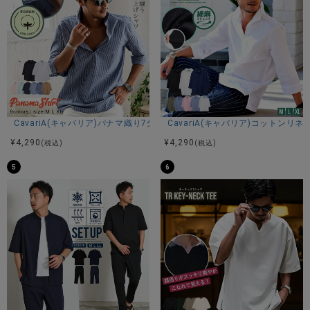
CavariA(キャバリア)パナマ織り7分袖カプリシャツ/全9色
CavariA(キャバリア)コットン
¥
4,290
¥
4,290
(税込)
(税込)
5
6