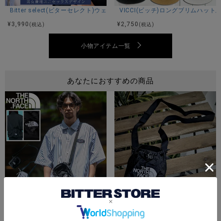
Bitter select(ビターセレクト)ウェリントンサングラス/全6色
VICCI(ビッチ)ロングブリムハット/
¥
3,990
¥
2,750
(税込)
(税込)
小物アイテム一覧
あなたにおすすめの商品
THE NORTH FACE(ザノースフェイス)JESTER CROSS BODY/全2色
¥
9,799
(税込)
THE NORTH FACE(ザノースフェイス