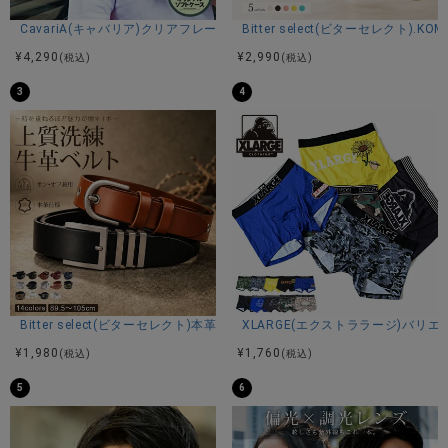
素材
CavariA(キャバリア)クリアフレームUVカットサングラス/全4色
Bitter select(ビターセレクト).K
綿100%
¥
4,290
¥
2,990
(税込)
(税込)
3
4
カラー展開
ホワイト/ベージュ/ブラック
Bitter select(ビターセレクト)本革ベルト/全14色
XLARGE(エクストララージ)バリ
¥
1,980
¥
1,760
(税込)
(税込)
5
6