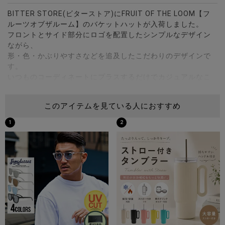
BITTER STORE(ビターストア)にFRUIT OF THE LOOM【フ
ルーツオブザルーム】のバケットハットが入荷しました。
フロントとサイド部分にロゴを配置したシンプルなデザイン
ながら、
形・色・かぶりやすさなどを追及したこだわりのデザインで
す。
いつものコーディネートにプラスするだけでカジュアルなこ
なれ感を演出できる優れもの。
定番の形状は流行に左右されることなくどんなスタイルにも
このアイテムを見ている人におすすめ
マッチするので、性別や年代問わず末永くお使いいただけま
す。
1
2
アウトドアやイベントなど場面を選ばずスタイリングのポイ
ントとして幅広く役立つアイテムを是非。 ※モデル画像は照
明などの影響により実際の商品と異なる場合がございます。
サイズ(cm)
FREE：頭周り59高さ8ツバの長さ5