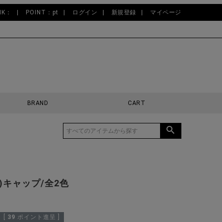
NK：
POINT：pt
ログイン
新規登録
マイページ
BRAND
CART
ュ)キャップ/全2色
[
39
ポイント進呈 ]