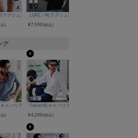
ョーツ/全2色
スウェードラインストーンZIPパーカー/全3色
／R(ラグジュ)ペイズリーショーツ/全3色
LUXE／R(ラグジュ)デニムハートモノグラム半袖Tシ
¥
7,590
税込)
(税込)
ング
4
ルマンハーフスリーブニット/全12色
ツ加工イージーロングパンツ/全5色
riA(キャバリア)パナマ織り7分袖カプリシャツ/全9色
CavariA(キャバリア)コットンリネンホリゾンタル
¥
4,290
税込)
(税込)
8