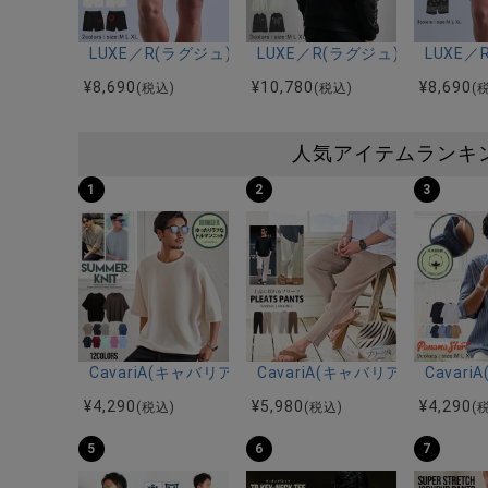
LUXE／R(ラグジュ)ドロップサガラハートスウェードシ
LUXE／R(ラグジュ)フェイク
LUXE
¥
8,690
¥
10,780
¥
8,690
(税込)
(税込)
(
人気アイテムランキ
1
2
3
CavariA(キャバリア)12Gミラノリブクルーネックド
CavariA(キャバリア)プリー
Cava
¥
4,290
¥
5,980
¥
4,290
(税込)
(税込)
(
5
6
7