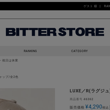
ゲスト 様
RA
RANKING
CATEGORY
・祝日は休業
検索
キャップ/全2色
LUXE／R(ラグジ
商品番号
46362
¥
4,290
販売価格
税込