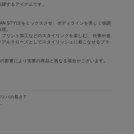
活躍するアイテムです。
URBAN STYLEをミックスさせ、ボディラインを美しく強調
表現。
、プリント加工などのスタイリングを楽しむ。 仕事や遊
リアルクローズとしてスタイリッシュに着こなせるブラ
ングラス(調光・ブルーライトカット)/全2色
どの影響により実際の商品と異なる場合がございます。
13ツバの長さ7
す。