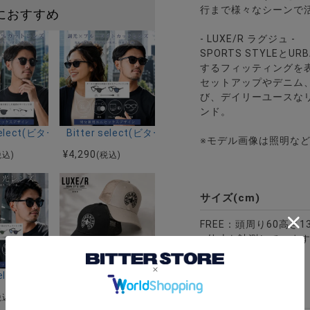
行まで様々なシーンで
におすすめ
- LUXE/R ラグジュ -
SPORTS STYLEと
するフィッティングを
セットアップやデニム
び、デイリーユースな
ンド。
ス/全6色
クト)ラウンドサングラス/全3色
r select(ビターセレクト)アイブロウサングラス/全2色
Bitter select(ビターセレクト)ウェリントンサ
※モデル画像は照明な
¥
4,290
税込)
(税込)
サイズ(cm)
FREE：頭周り60高さ
※外寸を計測していま
ラス(調光・偏光)/全4色
クト)ボストンサングラス(調光・偏光)/全3色
r select(ビターセレクト)ウェリントンサングラス(調光・偏光)/全3色
LUXE／R(ラグジュ)キャップ/全2色
素材
¥
4,290
税込)
(税込)