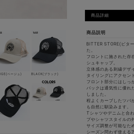
商品詳細
商品説明
BITTER STORE(
た。
フロントに施された存在
シュキャップ。
立体感のある刺繍デザ
EIGE(ベージュ)
BLACK(ブラック)
タイリングにアクセン
フロント部分にはしっ
バックは通気性に優れ
しました。
程よくカーブしたツバ
も自然に馴染みます。
Tシャツやデニムと合
プやシャツスタイルの
サイズ調整が可能なた
シーズン問わず使える