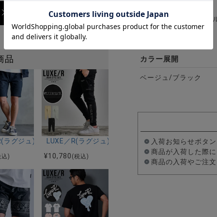
綿100%
メッシュ：ポリエステル
商品
カラー展開
ベージュ/ブラック
2色
ガードショーツ/全2色
／R(ラグジュ)ラインストーンショーツ/全3色
LUXE／R(ラグジュ)フェイクスウェードラインスト
入荷お知らせボタン
商品が入荷した際に
¥
10,780
税込)
(税込)
商品の入荷やご注文