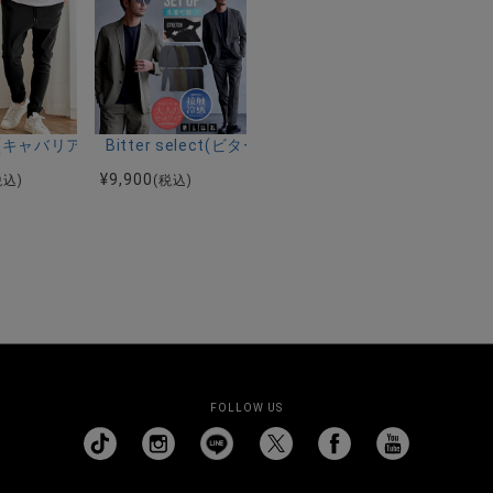
ーストレッチバンドカラー半袖シャツ＆イージーパンツ/全2色
ク半袖Tシャツ/全4色
riA(キャバリア)ストレッチジョッパーパンツ/全4色
Bitter select(ビターセレクト)接触冷感スー
¥
9,900
税込)
(税込)
FOLLOW US