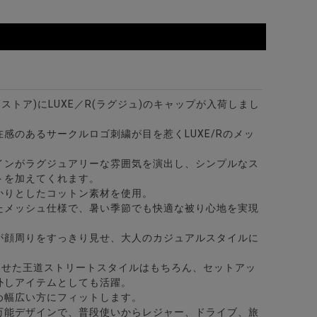
ビターストア)にLUXE／R(ラグジュ)のキャップが入荷しまし
感のあるサークルロゴ刺繍が目を惹くLUXE/Rのメッ
インがラグジュアリーな雰囲気を演出し、シンプルなス
トを加えてくれます。
かりとしたコットン素材を使用。
たメッシュ仕様で、暑い季節でも快適な被り心地を実現
が顔周りをすっきり見せ、大人のカジュアルスタイルに
わせた王道ストリートスタイルはもちろん、セットアッ
外しアイテムとしても活躍。
め幅広い方にフィットします。
万能デザインで、普段使いからレジャー、ドライブ、旅