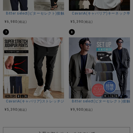
Bitter select(ビターセレクト)接触冷感スーパーストレッチバンドカラ
CavariA(キャバリア)キーネック半
¥
6,980
¥
5,390
(税込)
(税込)
7
8
CavariA(キャバリア)ストレッチジョッパーパンツ/全4色
Bitter select(ビターセレ
¥
5,390
¥
9,900
(税込)
(税込)