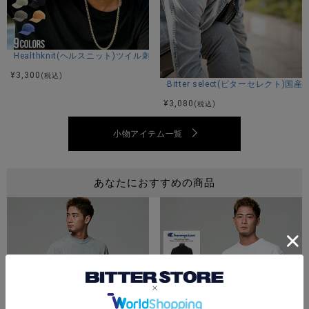
Healthknit(ヘルスニット)ツイル刺繍キャップ/全9色
¥
3,300
(税込)
Bitter select(ビターセレク
¥
3,080
(税込)
小物アイテム一覧
あなたにおすすめの商品