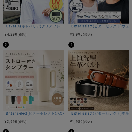
素材
CavariA(キャバリア)クリアフレームUVカットサングラス/全4色
Bitter select(ビターセレクト
綿100%
¥
4,290
¥
3,990
(税込)
(税込)
3
4
カラー展開
ブラック/ホワイト
Bitter select(ビターセレクト).KOM タンブラー1/全5色
Bitter select(ビターセレクト)本
¥
2,990
¥
1,980
(税込)
(税込)
5
6