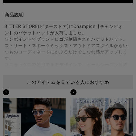
商品説明
BITTER STORE(ビターストア)にChampion【チャンピオ
ン】のバケットハットが入荷しました。
ワンポイントでブランドロゴが刺繍されたバケットハット。
ストリート・スポーツミックス・アウトドアスタイルからい
つものコーディネートにかぶるだけでこなれ感がアップしま
す。
ユニセックスで使用できるデザインで、オールシーズン活躍
するアイテムです。
このアイテムを見ている人におすすめ
※モデル画像は照明などの影響により実際の商品と異なる場合
がございます。
1
2
サイズ(cm)
FREE：頭周り57.5高さ9ツバの長さ5
※平置き計測。