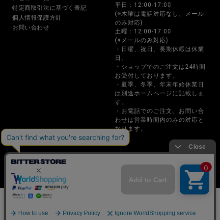
平日：12:00-17:00
特定商取引法に基づく表記
(※木曜は電話対応なし、メール
個人情報保護方針
のみ対応)
お問い合わせ
土曜：12:00-17:00
(※メールのみ対応)
・日曜、祝日、長期休暇は休業
日。
・ショップでのご注文は24時間
お受付しております。
・夏季、冬季、年末年始休業日
は別途ホームページに記載しま
す。
・お電話でのご注文、お問い合
わせは営業時間内のみの対応と
なります。
BITTER STORE(ビターストア)メンズファッション通販サイト
Copyright © P･B･I CO.,LTD. All rights reserved
カートに入れる
カートに入れる