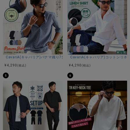
CavariA(キャバリア)パナマ織り7分袖カプリシャツ/全9色
CavariA(キャバリア)コットン
¥
4,290
¥
4,290
(税込)
(税込)
5
6