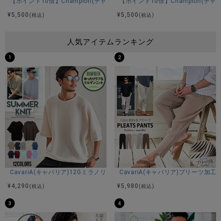
【ポイント10倍】Champion(チャンピオン)Cロゴ刺繍裏毛スウェットプ
【ポイント10倍】Champion(
¥
5,500
¥
5,500
(税込)
(税込)
人気アイテムランキング
1
2
CavariA(キャバリア)12Gミラノリブクルーネックドルマンハーフスリーブ
CavariA(キャバリア)プリーツ加
¥
4,290
¥
5,980
(税込)
(税込)
3
4