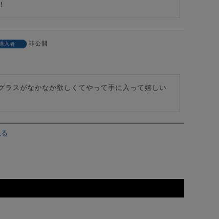
！
非公開
購入者
グラスがなかなか欲しくてやって手に入って嬉しい
見る