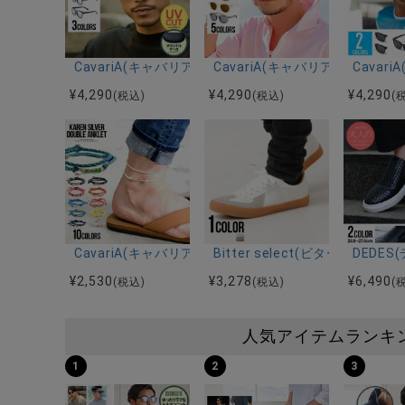
CavariA(キャバリア)ボストン型カラーレンズサングラ
CavariA(キャバリア)UVカッ
Cava
¥
4,290
¥
4,290
¥
4,290
(税込)
(税込)
(
CavariA(キャバリア)2連スターアンクレット/全10色
Bitter select(ビターセ
DEDE
¥
2,530
¥
3,278
¥
6,490
(税込)
(税込)
(
人気アイテムランキ
1
2
3