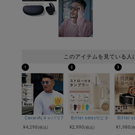
このアイテムを見ている人
1
2
3
CavariA(キャバリア)クリアフレームUVカットサングラ
Bitter select(ビターセレクト
Bitte
¥
4,290
¥
2,990
¥
1,980
(税込)
(税込)
(