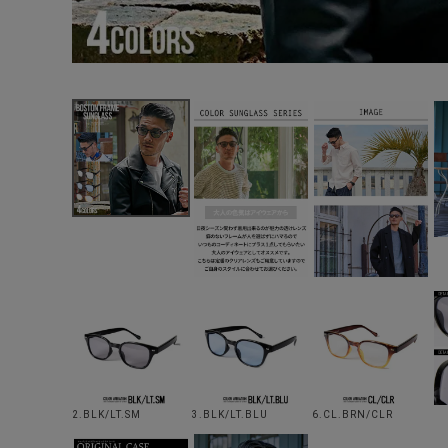
2.BLK/LT.SM
3.BLK/LT.BLU
6.CL.BRN/CLR