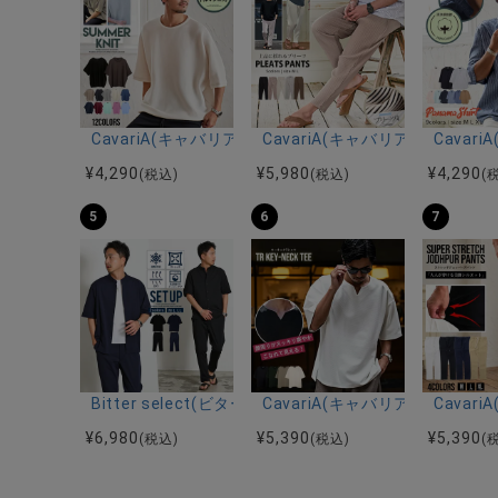
CavariA(キャバリア)12Gミラノリブクルーネックド
CavariA(キャバリア)プリー
Cava
¥
4,290
¥
5,980
¥
4,290
(税込)
(税込)
(
5
6
7
Bitter select(ビターセレクト)接触冷感スーパ
CavariA(キャバリア)キーネッ
Cava
¥
6,980
¥
5,390
¥
5,390
(税込)
(税込)
(