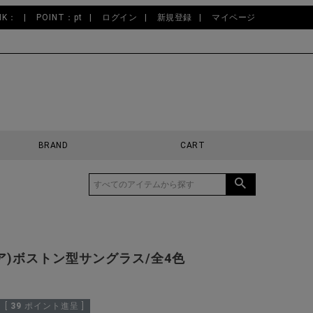
NK：
POINT：pt
ログイン
新規登録
マイページ
BRAND
CART
バリア)ボストン型サングラス/全4色
[
39
ポイント進呈 ]