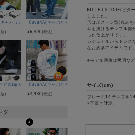
BITTER STORE(
しました。
形はボストン型(丸みを
ス(ハードケース付き)/全3色
トサングラス/全4色
riA(キャバリア)ウェリントン型サングラス/全2色
CavariA(キャバリア)箔ペンキデニムバギーパンツ/全
耳を掛けるテンプル部分
¥
6,490
税込)
(税込)
った仕上がりです。
カジュアルからドレス
なお洒落アイテムです
※モデル画像は照明な
レクト)レースアップローカットスニーカー/全1色
S(デデス)編みこみ柄スリッポンスニーカー/全2色
CavariA(キャバリア)花長袖トレーナー/全6色
サイズ(cm)
¥
4,980
税込)
(税込)
フレーム14 テンプル14
※平置き計測。
ング
4