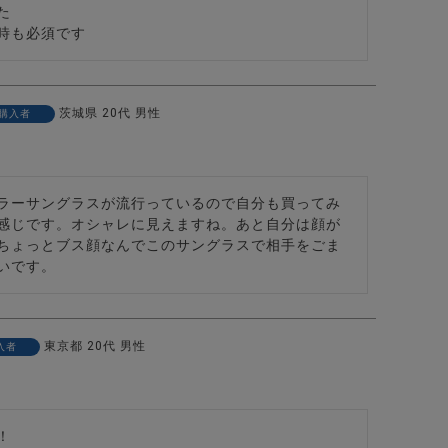


時も必須です
茨城県
20代
男性
購入者
ラーサングラスが流行っているので自分も買ってみ
感じです。オシャレに見えますね。あと自分は顔が
ちょっとブス顔なんでこのサングラスで相手をごま
いです。
東京都
20代
男性
入者
ーウェア/全10色【返品・交換対象外商品】

