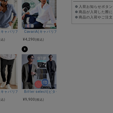
入荷お知らせボタン
商品が入荷した際に
商品の入荷やご注文
ルマンハーフスリーブニット/全12色
ツ加工イージーロングパンツ/全5色
riA(キャバリア)パナマ織り7分袖カプリシャツ/全9色
CavariA(キャバリア)コットンリネンホリゾンタル
¥
4,290
税込)
(税込)
8
ーストレッチバンドカラー半袖シャツ＆イージーパンツ/全2色
ク半袖Tシャツ/全4色
riA(キャバリア)ストレッチジョッパーパンツ/全4色
Bitter select(ビターセレクト)接触冷感スー
¥
9,900
税込)
(税込)