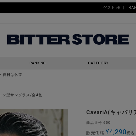
ゲスト 様
RA
RANKING
CATEGORY
・祝日は休業
検索
ボストン型サングラス/全4色
CavariA(キャ
商品番号
650
¥
4,290
販売価格
税込