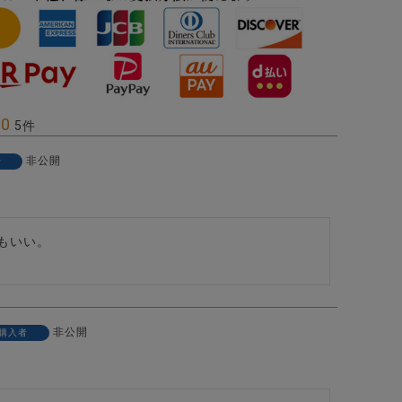
60
5
非公開
者
もいい。

非公開
購入者