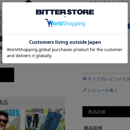
かなりオススメです
8
たらららら
1
投稿日
2016/08/06
このボストン型サン
ス(ハードケース付き)/全3色
レクト)メタルボストンサングラス(調光・偏光)/全4色
r select(ビターセレクト)ウェリントンサングラス/全6色
VICCI(ビッチ)ロングブリムハット/全3色
です
¥
2,750
税込)
(税込)
すべてのレビューを
レビューを書く
商品
商品詳細
商品説明