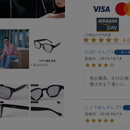
4.
たばた
1
購入
投稿日
2019/10/18
1.BLK/CLR
色が最高。かけ心地
透け方も丁度いい。
しょうぽん
1
投稿日
2018/06/19