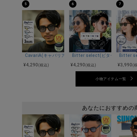
5
6
7
CavariA(キャバリア)ボストン型カラーレンズサングラ
Bitter select(ビターセ
Bitte
¥
4,290
¥
4,290
¥
3,990
(税込)
(税込)
(
小物アイテム一覧
あなたにおすすめの