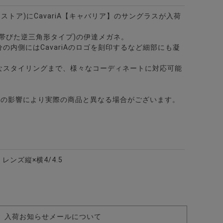
ビターストア)にCavariA【キャバリア】のサングラスが入荷
帯びた逆三角形タイプ)の伊達メガネ。
2色
の内側にはCavariAのロゴを刻印するなど細部にも凝
なスタイリングまで、様々なコーディネートに対応可能
。
どの影響により実際の商品と異なる場合がございます。
 レンズ縦×横4/4.5
入荷お知らせメールについて