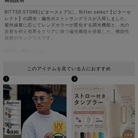
商品説明
BITTER STORE(ビターストア)に、Bitter select【ビターセ
レクト】の調光・偏光ボストンサングラスが入荷しました。
紫外線量に応じてレンズカラーが変化する調光機能と、光の
反射を抑え視界をクリアに保つ偏光機能を搭載した、機能性
抜群のサングラスです。
■調光・偏光レンズ
曇りや屋内では薄いレンズカラーで視界を確保し、日差しの
強い屋外では濃く変化。光の反射や白とびを抑え、物体の輪
このアイテムを見ている人におすすめ
郭をはっきりと見せます。
UV400規格に対応しており、有害な紫外線をほぼ100％カッ
1
2
ト。レンズの濃さに関わらず、しっかり目を保護します。
■多彩なシーンで活躍
ドライブ、ゴルフ、釣り、キャンプ、サイクリング、ショッ
ピングなど、アウトドアから日常使いまで幅広く対応。快適
でクリアな視界を提供し、暑い季節も安心してお使いいただ
けます。
■スタイルを選ばないデザイン