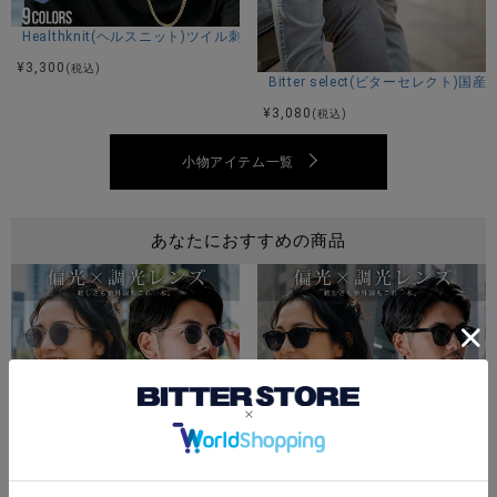
Healthknit(ヘルスニット)ツイル刺繍キャップ/全9色
¥
3,300
(税込)
Bitter select(ビターセレク
¥
3,080
(税込)
小物アイテム一覧
あなたにおすすめの商品