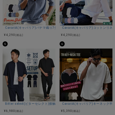
CavariA(キャバリア)パナマ織り7分袖カプリシャツ/全9色
CavariA(キャバリア)コットン
¥
4,290
¥
4,290
(税込)
(税込)
5
6
Bitter select(ビターセレクト)接触冷感スーパーストレッチバンドカラ
CavariA(キャバリア)キーネック半
¥
6,980
¥
5,390
(税込)
(税込)