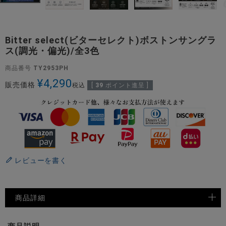
Bitter select(ビターセレクト)ボストンサングラ
ス(調光・偏光)/全3色
商品番号
TY2953PH
¥
4,290
販売価格
税込
[
39
ポイント進呈 ]
レビューを書く
商品詳細