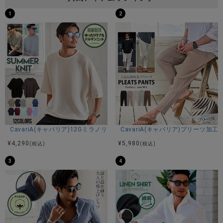
1
2
CavariA(キャバリア)12Gミラノリブクルーネックドルマンハーフスリーブ
CavariA(キャバリア)プリーツ加
¥
4,290
¥
5,980
(税込)
(税込)
3
4