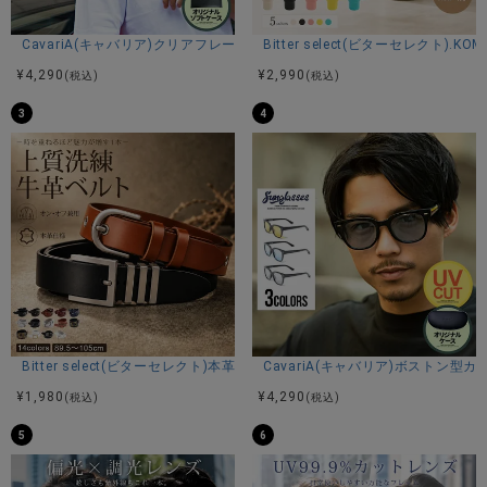
ボストン型のフレームは、カジュアルからきれいめまで幅広
いコーディネートにマッチ。シンプルで飽きのこないデザイ
CavariA(キャバリア)クリアフレームUVカットサングラス/全4色
Bitter select(ビターセレクト).K
ンは、男女問わずユニセックスで着用可能です。
¥
4,290
¥
2,990
(税込)
(税込)
■付属品
3
4
持ち運びや保管に便利な巾着付き。外出時の携帯にも安心で
す。
紫外線対策と快適な視界を両立した、調光・偏光ボストンサ
ングラス。
日差しの強い日も、アウトドアも、街歩きも、この1本で安心
の視界を実現します。
※モデル画像は照明などの影響により実際の商品と異なる場合
がございます。
Bitter select(ビターセレクト)本革ベルト/全14色
CavariA(キャバリア)ボストン型
¥
1,980
¥
4,290
(税込)
(税込)
サイズ(cm)
5
6
フレーム幅138 フレーム縦47 レンズ幅47 レンズ縦43 テンプ
ル長140 ブリッジ幅25