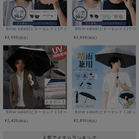
Bitter select(ビターセレクト)アイブロウサングラス/全2色
Bitter select(ビターセレクト)
¥
3,990
¥
3,990
(税込)
(税込)
Bitter select(ビターセレクト)オールウェザー対応折りたたみ傘/全6色
Bitter select(ビターセレクト)折
¥
2,420
¥
2,890
(税込)
(税込)
人気アイテムランキング