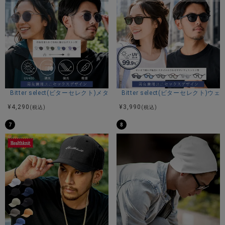
※平置き計測。
サイズ(cm)
1PH(ブラック/ライトグレー×スモーク)
2PH(ブラック/ライトグリーンー×グリーン)
3PH(ブラック/ライトブルーー×ブルー)
Bitter select(ビターセレクト)メタルボストンサングラス(調光・偏光)/全4
Bitter select(ビターセレクト
¥
4,290
¥
3,990
(税込)
(税込)
7
8