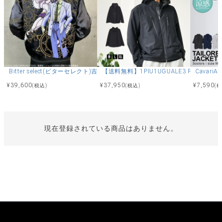
Bitter select(ビターセレクト)吉良吉影スカジャン/全1色
【送料無料】1PIU1UGUALE3 RELAX(
Cavar
¥
39,600
¥
37,950
¥
7,590
(税込)
(税込)
(
現在登録されている商品はありません。