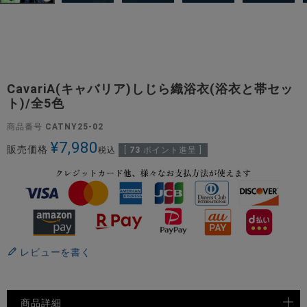
CavariA(キャバリア)しじら織浴衣(浴衣と帯セッ
ト)/全5色
商品番号
CATNY25-02
¥
7,980
販売価格
税込
[
73
ポイント進呈 ]
レビューを書く
商品詳細