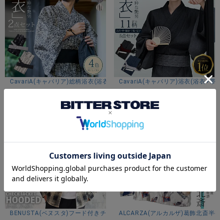
細部にまでこだわったデザインと、お手入れしやすい素材
感。
“和涼着”としての伝統美を気軽に楽しめる、ワンランク上の浴
衣セットです。
※モデル画像は照明などの影響により実際の商品と異なる場合
がございます。
CavariA(キャバリア)総柄浴衣(浴衣と帯セット)/全4色
CavariA(キャバリア)浴衣(浴衣+
¥
10,780
¥
6,980
(税込)
(税込)
サイズ(cm)
M：着丈140身幅58肩幅70袖丈35
L：着丈145身幅60肩幅72袖丈36
XL：着丈150身幅62肩幅74袖丈37
※平置き計測。
素材
BENUSTA(ベヌスタ)フード付きチェックジャケット/全2色
ALCARZA(アルカルザ)葛飾北斎半