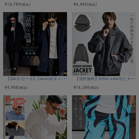
不明
¥
10,780
¥
6,490
(税込)
(税込)
モデル
Youssef：身長182cm A柄･E柄 XLサイズ着用
Youssef：身長182cm B柄･C柄･D柄 Lサイズ着用
カラー展開
【SALE/セール】CavariA(キャバリア)別注ドロップショルダーステンカ
【送料無料】Bitter select(
A柄/B柄/C柄/D柄/E柄
¥
9,900
¥
16,280
(税込)
(税込)
アイテムガイド
伸縮性-なし 透け感-多少あり 生地の厚み-普通 裏地-なし
※当店スタッフの個人的な感想になります。お客様により、感
じ方等異なる場合がございますので、あくまでもご参考とし
てご利用ください。