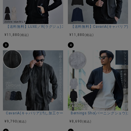
Mサイズ着用
商品説明
【送料無料】LUXE／R(ラグジュ)ストレッチ裏フリースジップパーカー/全
【送料無料】CavariA(キャバリア
BITTER STORE(ビターストア)にCavariA【キャバリア】しじ
¥
11,880
¥
11,880
(税込)
(税込)
ら織浴衣が入荷しました。
3
4
【大人の夏にふさわしい浴衣セット】
洗練されたデザインの浴衣と帯の2点セット。
落ち着きのある色合いと粋な雰囲気が、大人の品格を引き立
ててくれます。
花火大会や夏祭りはもちろん、夕涼みやデートなど幅広いシ
ーンで活躍する一着。
【涼やかに着こなせる快適素材】
通気性に優れたしじら織りの生地で、蒸し暑い夏でも快適な
着心地。
布の表面に独特のボコボコとした凹凸（シボ）が特徴的。
CavariA(キャバリア)汚し加工ケーブルカーディガン/全3色
Bernings Sho(バーニングシ
シボがあることで、生地が軽くなり、肌に張りつかない着心
¥
9,790
¥
8,690
(税込)
(税込)
地になります。