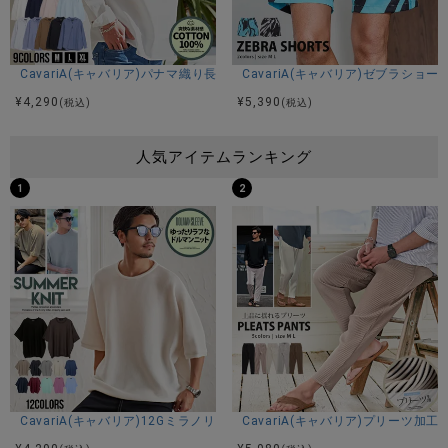
CavariA(キャバリア)パナマ織り長袖カプリシャツ/全9色
CavariA(キャバリア)ゼブラショー
¥
4,290
¥
5,390
(税込)
(税込)
人気アイテムランキング
1
2
CavariA(キャバリア)12Gミラノリブクルーネックドルマンハーフスリーブ
CavariA(キャバリア)プリーツ加