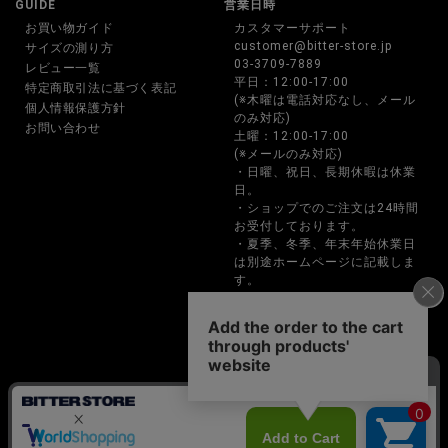
GUIDE
営業日時
お買い物ガイド
カスタマーサポート
customer@bitter-store.jp
サイズの測り方
03-3709-7889
レビュー一覧
平日：12:00-17:00
特定商取引法に基づく表記
(※木曜は電話対応なし、メール
個人情報保護方針
のみ対応)
お問い合わせ
土曜：12:00-17:00
(※メールのみ対応)
・日曜、祝日、長期休暇は休業
日。
・ショップでのご注文は24時間
お受付しております。
・夏季、冬季、年末年始休業日
は別途ホームページに記載しま
す。
・お電話でのご注文、お問い合
わせは営業時間内のみの対応と
なります。
BITTER STORE(ビターストア)メンズファッション通販サイト
Copyright © P･B･I CO.,LTD. All rights reserved