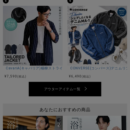
5
6
【本格ディテール×実用性】
本格的な袂（たもと）付きの袖は、小物や財布などをさりげ
なく収納可能。
伝統的な意匠に実用性を融合させた、大人に嬉しい仕様で
す。
【簡単・時短で粋な着姿に】
帯はあらかじめ結び目が形成された“つくり帯”仕様で、誰でも
簡単に着付け可能。
マジックテープ式なので、初めてでもサッと装着できます。
結び方に不安がある方でも、美しい着姿がすぐに再現可能。
CavariA(キャバリア)楊柳ストライプ7分袖ジャケット/全3色
CONVERSE(コンバース)デニムリ
忙しい日でもサッと着られるので、夏のイベントにすぐ対応
¥
7,590
¥
6,490
(税込)
(税込)
できる便利さも魅力。
アウターアイテム一覧
【夏の思い出を格上げする一着】
派手すぎず地味すぎない絶妙なバランスのデザインで、落ち
着きのある大人の魅力を引き立てます。
あなたにおすすめの商品
ご自身用にはもちろん、父の日や夏のギフトとしてもおすす
めです。
【和の伝統と現代機能の融合】