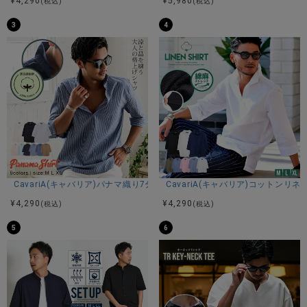
¥
4,290
¥
5,980
(税込)
(税込)
3
4
CavariA(キャバリア)パナマ織り7分袖カプリシャツ/全9色
CavariA(キャバリア)コットン
¥
4,290
¥
4,290
(税込)
(税込)
5
6