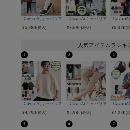
CavariA(キャバリア)2トーンワッフルパンツ/全3色
CavariA(キャバリア)止水ジ
Cava
¥
5,980
¥
8,690
¥
5,390
(税込)
(税込)
(
人気アイテムランキ
1
2
3
CavariA(キャバリア)12Gミラノリブクルーネックド
CavariA(キャバリア)プリー
Cava
¥
4,290
¥
5,980
¥
4,290
(税込)
(税込)
(
5
6
7