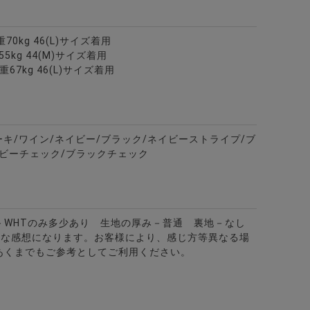
重70kg 46(L)サイズ着用
甚平(メンズ)/全3色
55kg 44(M)サイズ着用
重67kg 46(L)サイズ着用
ーキ/ワイン/ネイビー/ブラック/ネイビーストライプ/ブ
ビーチェック/ブラックチェック
－WHTのみ多少あり 生地の厚み－普通 裏地－なし
的な感想になります。お客様により、感じ方等異なる場
カラー7分袖カプリシャツ/全8色
あくまでもご参考としてご利用ください。