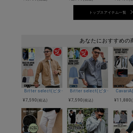
トップスアイテム一覧
あなたにおすすめの
Bitter select(ビターセレクト)国産ワークシャツ/全5
Bitter select(ビターセ
Cava
¥
7,590
¥
7,590
¥
11,880
(税込)
(税込)