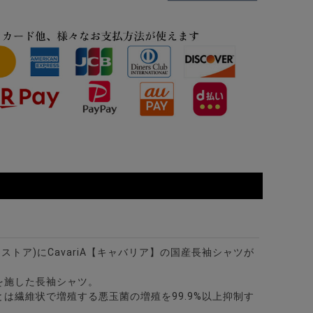
ット/全12色
カラー7分袖カプリシャツ/全8色
ビターストア)にCavariA【キャバリア】の国産長袖シャツが
を施した長袖シャツ。
ャツ/全4色
は繊維状で増殖する悪玉菌の増殖を99.9%以上抑制す