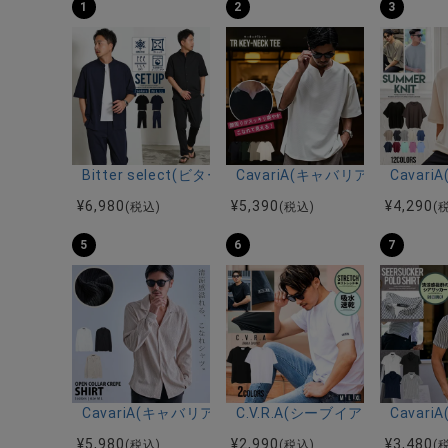
1
2
3
Bitter select(ビターセレクト)接触冷感スーパ
CavariA(キャバリア)キーネッ
Cava
¥
6,980
¥
5,390
¥
4,290
(税込)
(税込)
(
5
6
7
CavariA(キャバリア)オープンカラー楊柳シャツ/全3色
C.V.R.A(シーブイアールエ
Cava
¥
5,980
¥
2,990
¥
3,480
(税込)
(税込)
(