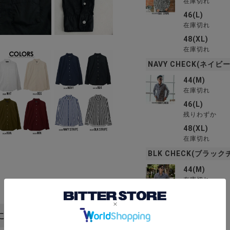
在庫切れ
46(L)
在庫切れ
48(XL)
在庫切れ
NAVY CHECK(ネイビ
44(M)
在庫切れ
46(L)
残りわずか
48(XL)
在庫切れ
BLK CHECK(ブラック
44(M)
在庫切れ
46(L)
在庫切れ
におすすめ
48(XL)
在庫切れ