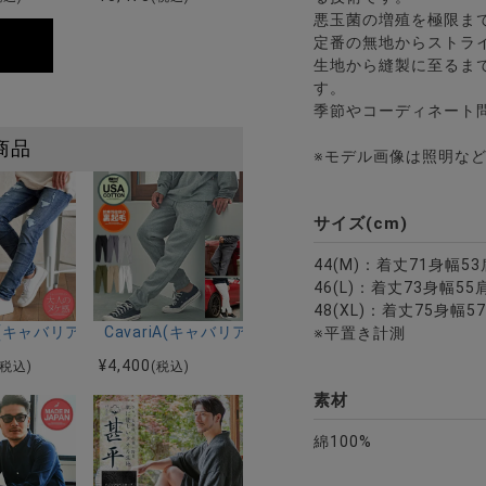
悪玉菌の増殖を極限ま
定番の無地からストラ
生地から縫製に至るま
す。
季節やコーディネート
商品
※モデル画像は照明な
サイズ(cm)
44(M)：着丈71身幅5
46(L)：着丈73身幅55
48(XL)：着丈75身幅5
色
レクト)国産ダンガリーワークシャツ/全3色
riA(キャバリア)リペア加工スーパーストレッチスキニーデニムパンツ/
CavariA(キャバリア)USAコットンヘビーウェイト
※平置き計測
¥
4,400
(税込)
(税込)
素材
綿100%