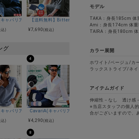
モデル
TAKA：身長185cm 体
ップビッグプルオーバーパーカー/全3色
riA(キャバリア)バンドカラー長袖シャツ/全10色
【送料無料】Bitter select(ビターセレクト)パイル
Ami：身長174cm 体重
¥
7,690
税込)
(税込)
TAIRA：身長180cm 体
ング
カラー展開
4
ホワイト/ベージュ/カ
ラックストライプ/ネイ
アイテムガイド
伸縮性－なし 透け感
※当店スタッフの個人
ルマンハーフスリーブニット/全12色
ツ加工イージーロングパンツ/全5色
riA(キャバリア)パナマ織り7分袖カプリシャツ/全9色
CavariA(キャバリア)コットンリネンホリゾンタル
合がございますので、
¥
4,290
税込)
(税込)
8