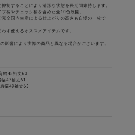
で抑制することにより清潔な状態を長期間維持します。
イプ柄やチェック柄を含めた全10色展開。
で完全国内生産による仕上がりの高さも自慢の一枚で
問わず使えるオススメアイテムです。
どの影響により実際の商品と異なる場合がございます。
3肩幅45袖丈60
肩幅47袖丈61
7肩幅49袖丈63
全3色
裏起毛スウェットパンツ/全6色