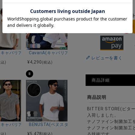
4
ーストレッチバンドカラー半袖シャツ＆イージーパンツ/全2色
ク半袖Tシャツ/全4色
riA(キャバリア)12Gミラノリブクルーネックドルマンハーフスリーブニ
CavariA(キャバリア)コットンリネンホリゾンタル
レビューを書く
¥
4,290
税込)
(税込)
8
商品詳細
商品説明
BITTER STORE(
入荷しました。
ナノファイン制菌加工
ー)吸水速乾コットンタッチクルーネック半袖Tシャツ/全2色
riA(キャバリア)ワイヤー入りイタリアンカラー半袖シアサッカーポロシ
BENUSTA(ベヌスタ)クルーネック半袖ニット/3色
ナノファイン制菌加工と
¥
5,478
る技術です。
税込)
(税込)