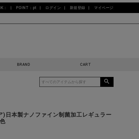
NK：
POINT：pt
ログイン
新規登録
マイページ
BRAND
CART
バリア)日本製ナノファイン制菌加工レギュラー
0色