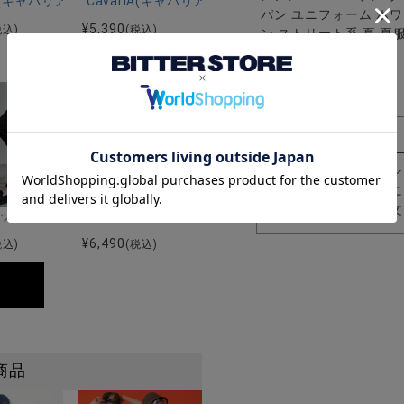
ツ/全5色
感5ポケットストレッチデニムパンツ/全2色
riA(キャバリア)ストレッチスキニーアンクルデニムパンツ/全5色
CavariA(キャバリア)ストレッチジョッパーパンツ/全
パン ユニフォーム ホワ
¥
5,390
税込)
(税込)
ン ストリート系 夏 夏
贈り物 ギフト
8
入荷お知らせボタン
商品が入荷した際に
商品の入荷やご注文
ツ/全9色
ッチスキニーパンツ/全4色
I(ビッチ)スーパーストレッチスリムテーパードアンクルパンツ/全4色
CavariA(キャバリア)楊柳ストライプイージースラッ
¥
6,490
税込)
(税込)
商品