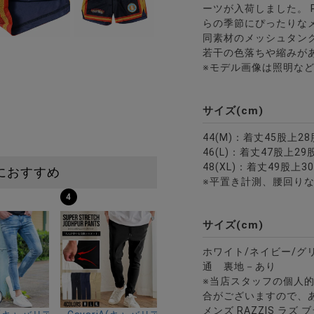
ーツが入荷しました。 RAZZ
らの季節にぴったりな
同素材のメッシュタン
若干の色落ちや縮みが
※モデル画像は照明な
サイズ(cm)
44(M)：着丈45股上2
46(L)：着丈47股上2
48(XL)：着丈49股上
におすすめ
※平置き計測、腰回りな
4
サイズ(cm)
ホワイト/ネイビー/グ
通 裏地－あり
※当店スタッフの個人
合がございますので、
メンズ RAZZIS ラズ