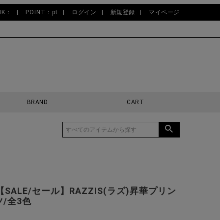
NK：
POINT：pt
ログイン
新規登録
マイページ
BRAND
CART
SALE/セール】RAZZIS(ラズ)昇華プリン
/全3色