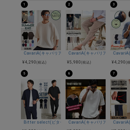
1
2
3
CavariA(キャバリア)12Gミラノリブクルーネックド
CavariA(キャバリア)プリー
Cava
¥
4,290
¥
5,980
¥
4,290
(税込)
(税込)
(
5
6
7
Bitter select(ビターセレクト)接触冷感スーパ
CavariA(キャバリア)キーネッ
Cava