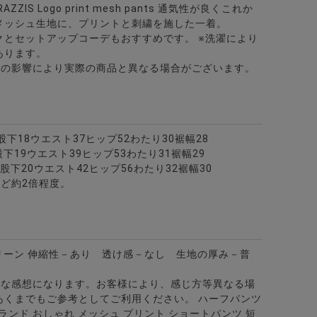
IS Logo print mesh pants 通気性が良くこれか
メッシュ生地に、プリントと刺繍を施した一着。
クとセットアップコーデもおすすめです。 ※洗濯により
あります。
どの影響により実際の商品と異なる場合がございます。
8股下18ウエスト37ヒップ52わたり30裾幅28
9股下19ウエスト39ヒップ53わたり31裾幅29
30股下20ウエスト42ヒップ56わたり32裾幅30
ど約2倍程度。
リーン
伸縮性－あり 透け感－なし 生地の厚み－普
的な感想になります。お客様により、感じ方等異なる場
あくまでもご参考としてご利用ください。
ハーフパンツ
 ブランド おしゃれ メッシュ プリント ショートパンツ 短