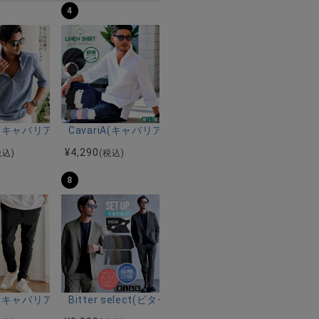
4
ルマンハーフスリーブニット/全12色
ツ加工イージーロングパンツ/全5色
riA(キャバリア)パナマ織り7分袖カプリシャツ/全9色
CavariA(キャバリア)コットンリネンホリゾンタル
¥
4,290
税込)
(税込)
8
ーストレッチバンドカラー半袖シャツ＆イージーパンツ/全2色
ク半袖Tシャツ/全4色
riA(キャバリア)ストレッチジョッパーパンツ/全4色
Bitter select(ビターセレクト)接触冷感スー