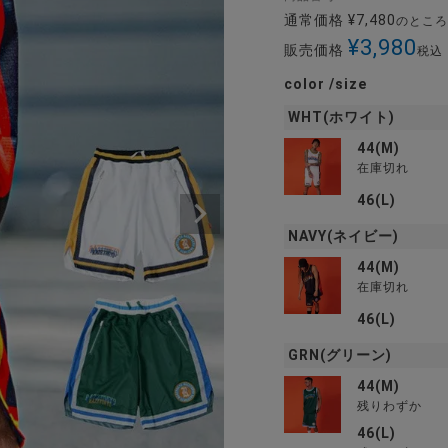
通常価格
¥
7,480
のところ
¥
3,980
販売価格
税込
color
size
WHT(ホワイト)
44(M)
在庫切れ
46(L)
NAVY(ネイビー)
44(M)
在庫切れ
46(L)
GRN(グリーン)
44(M)
残りわずか
46(L)