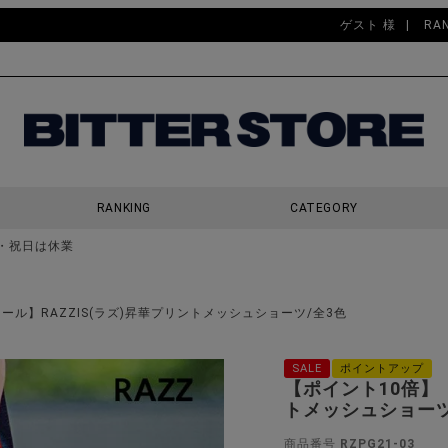
ゲスト 様
RA
RANKING
CATEGORY
・祝日は休業
検索
セール】RAZZIS(ラズ)昇華プリントメッシュショーツ/全3色
SALE
ポイントアップ
【ポイント10倍】【
トメッシュショーツ
商品番号
RZPG21-03