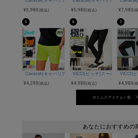
CavariA(キャバリア)プリーツ加工イージーロングパン
CavariA(キャバリア)接触冷
Cava
¥
5,980
¥
5,980
¥
7,980
(税込)
(税込)
(
5
6
7
CavariA(キャバリア)ストレッチポリダンボールショー
VICCI(ビッチ)スーパーストレ
VICC
¥
4,290
¥
4,980
¥
4,980
(税込)
(税込)
(
ボトムスアイテム一覧
あなたにおすすめの