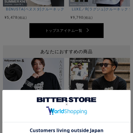
BENUSTA(ベヌスタ)クルーネック半袖ニット/3色
LUXE／R(ラグジュ)クルーネック
Kouki：身長178cm 体重70kg Lサイズ着用
¥
5,478
¥
9,790
(税込)
(税込)
トップスアイテム一覧
カラー展開
アッシュグレー/レッド/ブラック
あなたにおすすめの商品
アイテムガイド
伸縮性-若干あり 透け感-なし 生地の厚み-普通 裏地-なし
※当店スタッフの個人的な感想になります。お客様により、感
じ方等異なる場合がございますので、あくまでもご参考とし
てご利用ください。
Hollywood rich.&(ハリウッドリッチ)モールジャガードパンクベアクルー
Hollywood rich.&(ハリウッ
¥
8,690
¥
5,940
(税込)
(税込)