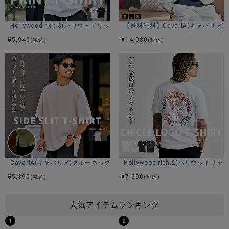
Hollywood rich.&(ハリウッドリッチ)ロックスターベア半袖Tシャツ/全2色
【送料無料】CavariA(キャバリア
¥
5,940
¥
14,080
(税込)
(税込)
CavariA(キャバリア)クルーネック スラブサイドスリット半袖Tシャツ/全
Hollywood rich.&(ハリウ
¥
5,390
¥
7,590
(税込)
(税込)
人気アイテムランキング
1
2