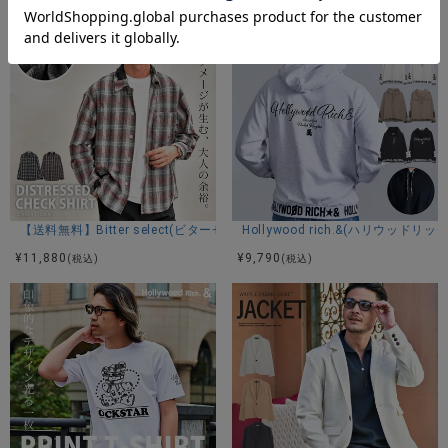
【送料無料】Bitter select(ビターセレクト)襟ダメージチェックシャツ/全
Hollywood rich.&(ハリウ
¥
11,880
¥
9,790
(税込)
(税込)