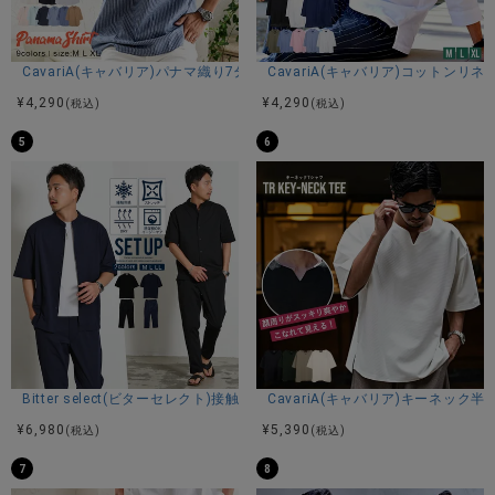
CavariA(キャバリア)パナマ織り7分袖カプリシャツ/全9色
CavariA(キャバリア)コットン
¥
4,290
¥
4,290
(税込)
(税込)
5
6
Bitter select(ビターセレクト)接触冷感スーパーストレッチバンドカラ
CavariA(キャバリア)キーネック半
¥
6,980
¥
5,390
(税込)
(税込)
7
8