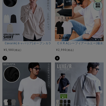
※モデル画像は照明などの影響により実際の商品と異なる場合
がございます。
サイズ(cm)
M：着丈66身幅52肩幅46袖丈58
CavariA(キャバリア)オープンカラー楊柳シャツ/全3色
C.V.R.A(シーブイアールエー)
L：着丈68身幅55肩幅49袖丈59
¥
5,980
¥
2,990
(税込)
(税込)
XL：着丈70身幅58肩幅52袖丈60
※平置き計測。
7
8
素材
綿87%ポリエステル13%
モデル