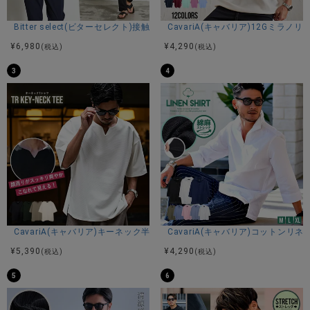
商品説明
Bitter select(ビターセレクト)接触冷感スーパーストレッチバンドカラ
CavariA(キャバリア)12Gミラ
BITTER STORE(ビターストア)にHollywood rich.&【ハリウ
¥
6,980
¥
4,290
(税込)
(税込)
ッドリッチドットアンド】ゴールドベアトレーナーが入荷し
3
4
ました。
フロントにデザインされたゴールド箔のパンクベアが存在感
抜群のトレーナー。
光沢のあるメタリックプリントが大人の遊び心とラグジュア
リーな印象を演出してくれます。
ボディには綿とポリエステルの混紡素材を使用し、柔らかく
肌触りの良い着心地を実現。
ゆったりとしたシルエットが抜け感を与え、リラックススタ
イルにもぴったりの一着。
袖口にはロゴ刺繍をあしらい、細部までこだわりを感じさせ
る仕上がりとなっています。
カラーはアッシュグレー・レッド・ブラックの3色、サイズは
CavariA(キャバリア)キーネック半袖Tシャツ/全4色
CavariA(キャバリア)コットン
M・L・XLの3サイズ展開。
¥
5,390
¥
4,290
(税込)
(税込)
トップスとしても、アウターやジャケットのインナーとして
もコーディネートのポイントに活躍。
5
6
男性にはもちろん、女性にもオーバーサイズでオススメのジ
ェンダーフリーなユニセックスアイテムです。