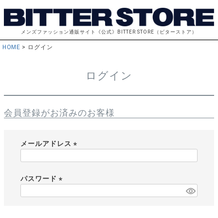
メンズファッション通販サイト《公式》BITTER STORE（ビターストア）
HOME
ログイン
ログイン
会員登録がお済みのお客様
メールアドレス
(
必
須
パスワード
)
(
必
須