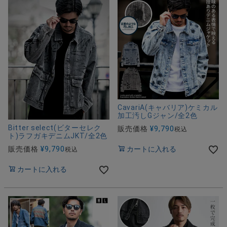
CavariA(キャバリア)ケミカル
加工汚しGジャン/全2色
Bitter select(ビターセレク
販売価格
¥
9,790
税込
ト)ラフガキデニムJKT/全2色
販売価格
¥
9,790
カートに入れる
税込
カートに入れる