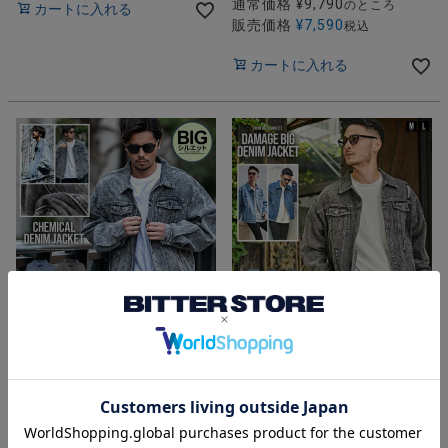
通常価格
¥
9,790
のところ
カートに入れる
販売価格
¥
7,590
税込
カートに入れる
CavariA(キャバリア)オーバー
CavariA(キャバリア)ダメージ
サイズケミカルGジャン/全2
加工ビッグシルエットデニム
色
ジャケット/全3色
販売価格
¥
7,590
販売価格
¥
7,590
税込
税込
カートに入れる
カートに入れる