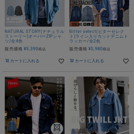
NATURAL STORY(ナチュラル
Bitter select(ビターセレク
ストーリー)オーバーZIPシャ
ト)ライン入りカットデニムト
ツ/全4色
ラッカー/全2色
販売価格
¥
5,390
販売価格
¥
5,980
税込
税込
カートに入れる
カートに入れる