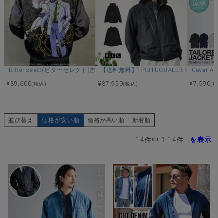
Bitter select(ビターセレクト)吉良吉影スカジャン/全1色
【送料無料】1PIU1UGUALE3 RELAX(
Cavar
¥
39,600
¥
37,950
¥
7,590
(税込)
(税込)
(
並び替え
価格が安い順
価格が高い順
新着順
14
件中
1
-
14
件表示