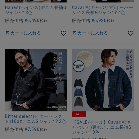
Hanes(ヘインズ)デニム長袖G
CavariA(キャバリア)オーバー
ジャン/全3色
サイズ長袖Gジャン/全4色
販売価格
¥
6,490
販売価格
¥
6,980
税込
税込
カートに入れる
カートに入れる
SALE
Bitter select(ビターセレク
ト)10ozデニムGジャン/全2色
【SALE/セール】CavariA(キ
ャバリア)裏ボアデニム長袖G
販売価格
¥
7,590
税込
ジャン/全3色