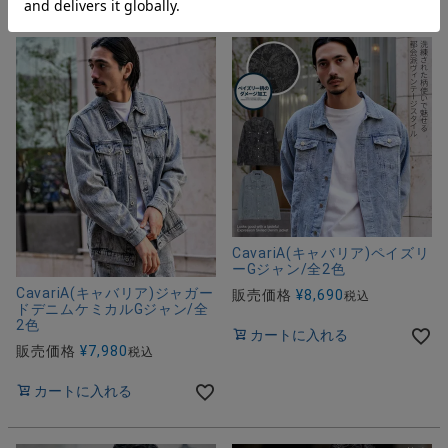
CavariA(キャバリア)ペイズリ
ーGジャン/全2色
CavariA(キャバリア)ジャガー
販売価格
¥
8,690
税込
ドデニムケミカルGジャン/全
2色
カートに入れる
販売価格
¥
7,980
税込
カートに入れる