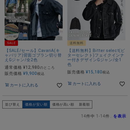
SALE
送料無料
【SALE/セール】CavariA(キ
【送料無料】Bitter select(ビ
ャバリア)背面ゴブラン切り替
ターセレクト)フェイクインナ
えGジャン/全2色
ー付きデザインGジャン/全1
色
通常価格
¥
12,980
のところ
販売価格
¥
15,180
税込
販売価格
¥
9,900
税込
カートに入れる
カートに入れる
並び替え
価格が安い順
価格が高い順
新着順
14
件中
1
-
14
件表示