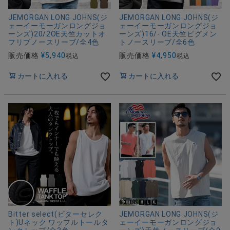
JEMORGAN LONG JOHNS(ジ
JEMORGAN LONG JOHNS(ジ
ェーイーモーガンロングジョ
ェーイーモーガンロングジョ
ーンズ)20/2OE天竺カットオ
ーンズ)16/- OE天竺ピグメン
フリブノースリーブ/全4色
トノースリーブ/全6色
販売価格
¥
5,940
販売価格
¥
4,950
税込
税込
カートに入れる
カートに入れる
Bitter select(ビターセレク
JEMORGAN LONG JOHNS(ジ
ト)Uネック ワッフルトールタ
ェーイーモーガンロングジョ