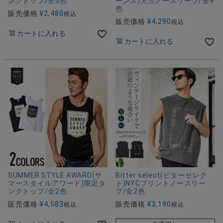
ンクトップ/全3色
ーンズ)天竺ノースリーブ/全9
色
販売価格
¥
2,480
税込
販売価格
¥
4,290
税込
カートに入れる
カートに入れる
SUMMER STYLE AWARD(サ
Bitter select(ビターセレク
マースタイルアワード)限定タ
ト)NYCプリントノースリー
ンクトップ/全2色
ブ/全2色
販売価格
¥
4,583
販売価格
¥
3,190
税込
税込