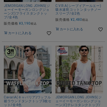
JEMORGAN LONG JOHNS(ジ
C.V.R.A(シーブイアールエー)
ェーイーモーガンロングジョ
吸水速乾コットンタッチノー
ーンズ)フライスタンクトッ
スリーブ/全2色
プ/全4色
販売価格
¥
2,480
税込
販売価格
¥
3,190
税込
カートに入れる
カートに入れる
CavariA(キャバリア)ワッフル
JEMORGAN LONG JOHNS(ジ
裾ラウンドタンクトップ3枚セ
ェーイーモーガンロングジョ
ット/全4色
ーンズ)テレコタンクトップ/