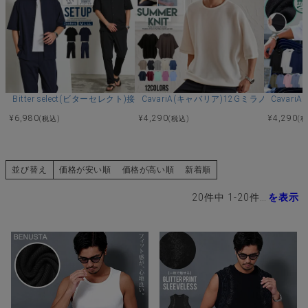
Bitter select(ビターセレクト)接触冷感スーパーストレッチバンドカラ
CavariA(キャバリア)12Gミラノリブ
Cava
¥
6,980
¥
4,290
¥
4,290
(税込)
(税込)
(
並び替え
価格が安い順
価格が高い順
新着順
20
件中
1
-
20
件表示