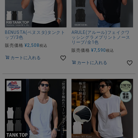
BENUSTA(ベヌスタ)タンクト
ARULE(アルール)フェイクワ
ップ/3色
ッシングラメプリントノース
リーブ/全1色
販売価格
¥
2,508
税込
販売価格
¥
7,590
税込
カートに入れる
カートに入れる