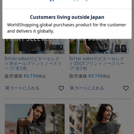
Bitter select(ビターセレク
Bitter select(ビターセレク
ト)8ボールプリントノースリ
ト)DICEプリントノースリー
ーブ/全2色
ブ/全2色
販売価格
¥
3,190
販売価格
¥
3,190
税込
税込
カートに入れる
カートに入れる