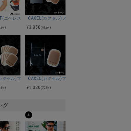
AL INDIGO CHECK SHIRTS/全2色
ー)CALIFORNIA PRINT RAYON S/SL SHIRTS/全4色
EST(エベレスト)ウエストバッグ(スタンダード)/全17色
CAXEL(カクセル)フィルムMサイズ(80×60mm) 5枚
¥
3,850
税込)
(税込)
り/全2色
ズ(80×60mm) 1枚入り/全2色
(カクセル)フィルムMサイズ(80×60mm) 10枚入り/全2色
CAXEL(カクセル)フィルムLサイズ(120×80mm) 1枚
¥
1,320
税込)
(税込)
ング
4