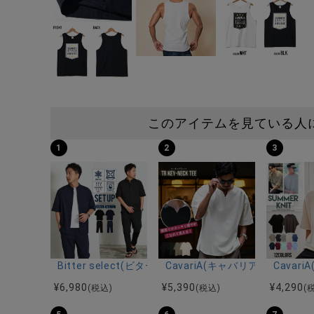
このアイテムを見ている人
1
2
3
Bitter select(ビターセレクト)接触冷感スーパ
CavariA(キャバリア)キーネッ
Cava
¥
6,980
¥
5,390
¥
4,290
(税込)
(税込)
(