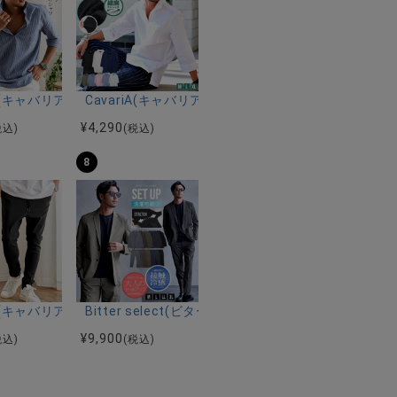
ルマンハーフスリーブニット/全12色
ツ加工イージーロングパンツ/全5色
riA(キャバリア)パナマ織り7分袖カプリシャツ/全9色
CavariA(キャバリア)コットンリネンホリゾンタル
¥
4,290
税込)
(税込)
8
ーストレッチバンドカラー半袖シャツ＆イージーパンツ/全2色
ク半袖Tシャツ/全4色
riA(キャバリア)ストレッチジョッパーパンツ/全4色
Bitter select(ビターセレクト)接触冷感スー
¥
9,900
税込)
(税込)