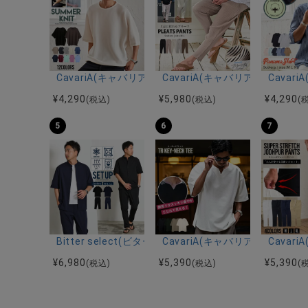
CavariA(キャバリア)12Gミラノリブクルーネックド
CavariA(キャバリア)プリー
Cava
¥
4,290
¥
5,980
¥
4,290
(税込)
(税込)
(
5
6
7
Bitter select(ビターセレクト)接触冷感スーパ
CavariA(キャバリア)キーネッ
Cava
¥
6,980
¥
5,390
¥
5,390
(税込)
(税込)
(