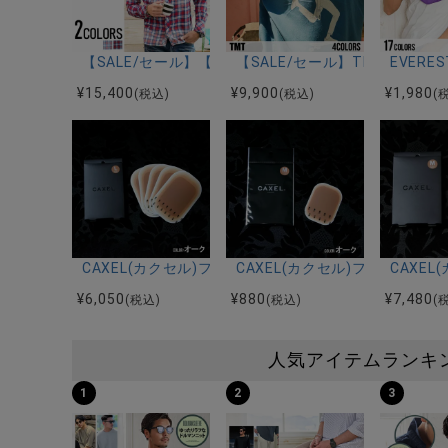
【SALE/セール】【送料無料】TMT(ティーエムティー)ORIGIN
【SALE/セール】TMT(ティーエムティ
EVER
¥
15,400
¥
9,900
¥
1,980
(税込)
(税込)
(
CAXEL(カクセル)フィルムLサイズ(120×80mm) 5枚入
CAXEL(カクセル)フィルムMサイ
CAXEL
¥
6,050
¥
880
¥
7,480
(税込)
(税込)
(
人気アイテムランキ
1
2
3