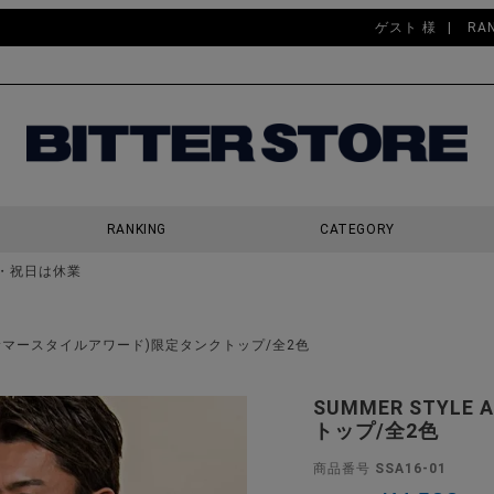
ゲスト 様
RA
RANKING
CATEGORY
・祝日は休業
検索
RD(サマースタイルアワード)限定タンクトップ/全2色
SUMMER STY
トップ/全2色
商品番号
SSA16-01