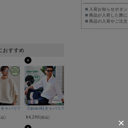
入荷お知らせボタン
商品が入荷した際に
商品の入荷やご注文
におすすめ
4
ーストレッチバンドカラー半袖シャツ＆イージーパンツ/全2色
ク半袖Tシャツ/全4色
riA(キャバリア)12Gミラノリブクルーネックドルマンハーフスリーブニ
CavariA(キャバリア)コットンリネンホリゾンタル
¥
4,290
税込)
(税込)