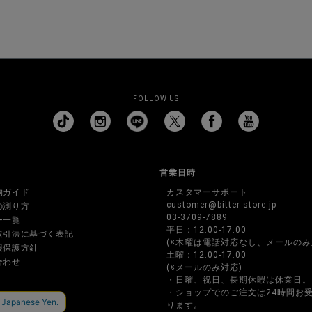
FOLLOW US
営業日時
物ガイド
カスタマーサポート
customer@bitter-store.jp
の測り方
03-3709-7889
ー一覧
平日：12:00-17:00
取引法に基づく表記
(※木曜は電話対応なし、メールのみ
報保護方針
土曜：12:00-17:00
合わせ
(※メールのみ対応)
・日曜、祝日、長期休暇は休業日。
・ショップでのご注文は24時間お
ります。