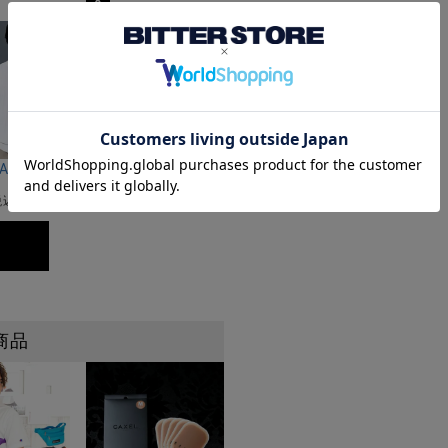
8
ー)吸水速乾コットンタッチクルーネック半袖Tシャツ/全2色
STA(ベヌスタ)クルーネック半袖ニット/3色
CavariA(キャバリア)ワイヤー入りイタリアンカラ
¥
3,480
税込)
(税込)
商品