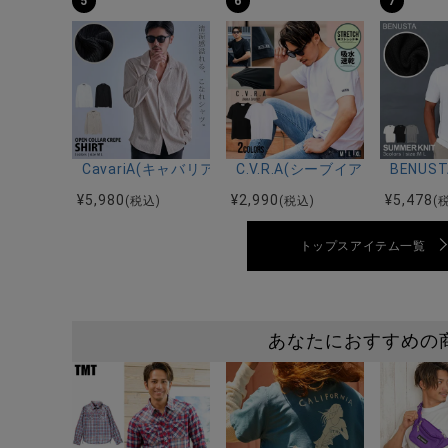
5
6
7
CavariA(キャバリア)オープンカラー楊柳シャツ/全3色
C.V.R.A(シーブイアールエ
BENU
¥
5,980
¥
2,990
¥
5,478
(税込)
(税込)
(
トップスアイテム一覧
あなたにおすすめの